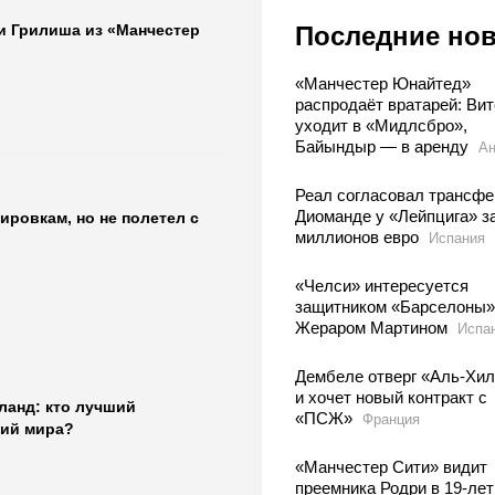
Последние но
и Грилиша из «Манчестер
«Манчестер Юнайтед»
распродаёт вратарей: Вит
уходит в «Мидлсбро»,
Байындыр — в аренду
Ан
Реал согласовал трансфе
Диоманде у «Лейпцига» з
ировкам, но не полетел с
миллионов евро
Испания
«Челси» интересуется
защитником «Барселоны»
Жераром Мартином
Испа
Дембеле отверг «Аль-Хи
и хочет новый контракт с
ланд: кто лучший
«ПСЖ»
Франция
ий мира?
«Манчестер Сити» видит
преемника Родри в 19-ле