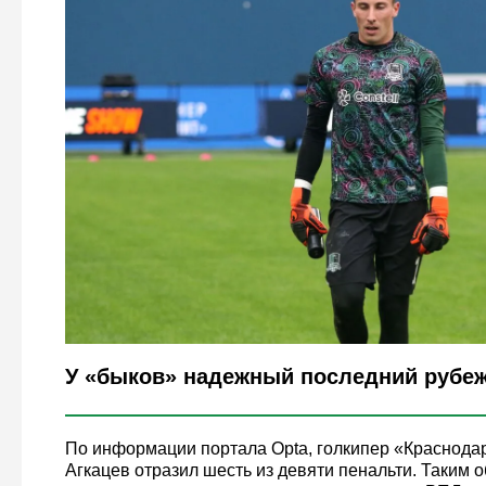
Legion-Media
У «быков» надежный последний рубеж
По информации портала Opta, голкипер «Краснода
Агкацев отразил шесть из девяти пенальти. Таким о