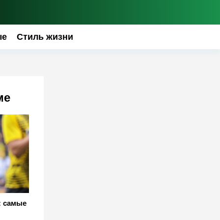
ые
Стиль жизни
ме
: самые