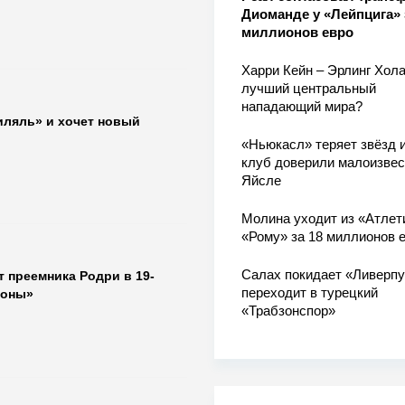
Диоманде у «Лейпцига» 
миллионов евро
Харри Кейн – Эрлинг Хола
лучший центральный
нападающий мира?
иляль» и хочет новый
«Ньюкасл» теряет звёзд и
клуб доверили малоизве
Яйсле
Молина уходит из «Атлет
«Рому» за 18 миллионов 
Салах покидает «Ливерпу
 преемника Родри в 19-
переходит в турецкий
лоны»
«Трабзонспор»