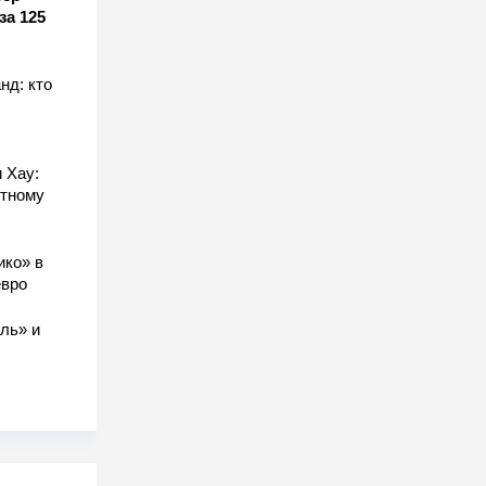
за 125
нд: кто
 Хау:
стному
ико» в
евро
ль» и