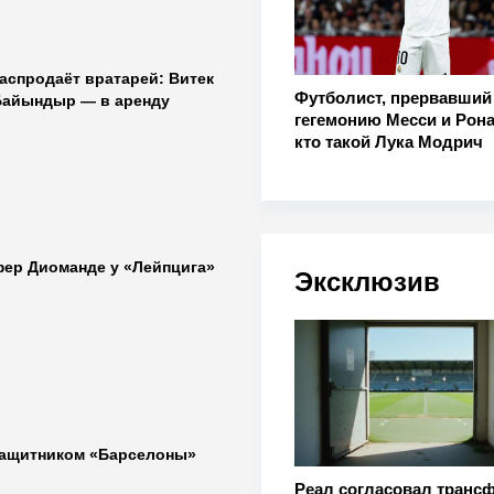
аспродаёт вратарей: Витек
Футболист, прервавший
Байындыр — в аренду
гегемонию Месси и Рон
кто такой Лука Модрич
фер Диоманде у «Лейпцига»
Эксклюзив
защитником «Барселоны»
Реал согласовал транс