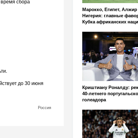
 время сбора
Марокко, Египет, Алжир
Нигерия: главные фаво
Кубка африканских нац
ти.
йствует до 30 июня
Криштиану Роналду: ре
40-летнего португальско
голеадора
Россия