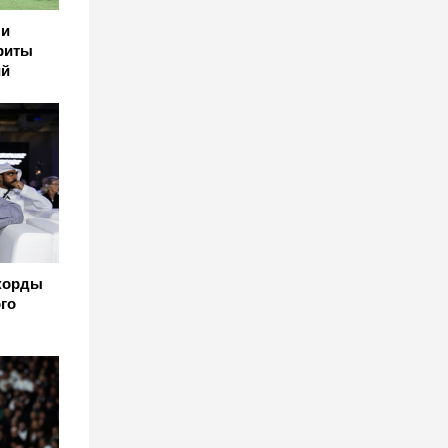
 и
риты
ий
корды
го