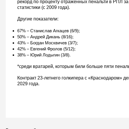
рекорд по проценту отраженных пенальти в РПЛ за
статистики (с 2009 года).
Другие показатели:
67% – Станислав Агкацев (6/9);
50% – Андрей Дикань (8/16);
43% – Богдан Москвичев (3/7);
42% – Евгений Фролов (5/12);
38% – Юрий Лодыгин (3/8).
*среди вратарей, которым били больше пяти пеналь
Контракт 23-летнего голкипера с «Краснодаром» де
2029 года.