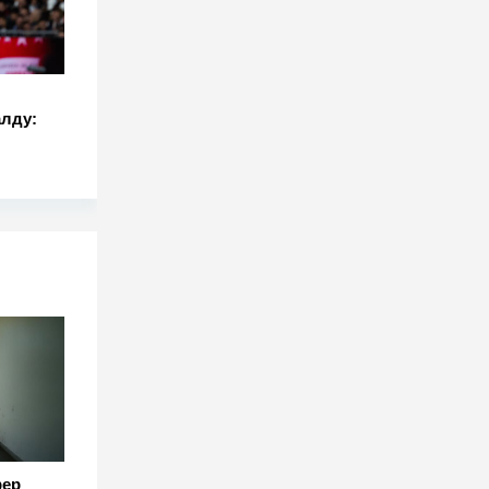
алду:
фер