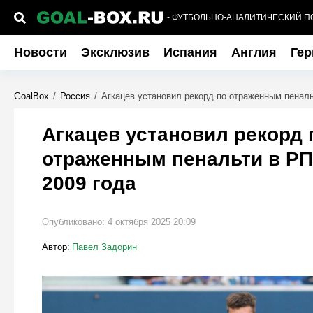
- ФУТБОЛЬНО-АНАЛИТИЧЕСКИЙ П
Новости
Эксклюзив
Испания
Англия
Гер
GoalBox
/
Россия
/
Агкацев установил рекорд по отраженным пеналь
Агкацев установил рекорд 
отраженным пенальти в РП
2009 года
Опубликовано:
4 октября 2025 20:09
Автор:
Павел Задорин