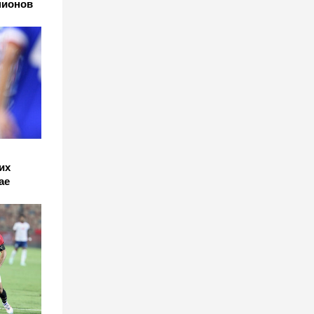
пионов
их
ае