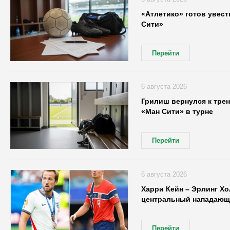
«Атлетико» готов увест
Сити»
Перейти
6 августа 2026
Грилиш вернулся к трен
«Ман Сити» в турне
Перейти
6 августа 2026
Харри Кейн – Эрлинг Хо
центральный нападающ
Перейти