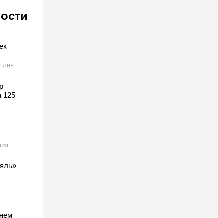
вости
ек
глия
р
а 125
ния
ляль»
тнем