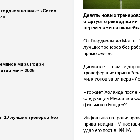
екордном новичке «Сити»:
Девять новых тренеров
е»
стартует с рекордными
переменами на скамейк
От Гвардиолы до Мотты: 
лучших тренеров без раб
прямо сейчас
чемпион мира Родри
Диоманде — самый дорог
лотой мяч»-2026
трансфер в истории «Реал
миллионов за вингера «Л
Что ждет Холанда после 
следующий Месси или «з
фильмов о Бонде»?
: 10 лучших тренеров без
Инфантино на грани: пров
приватизации ЧМ постави
удар его пост в ФИФА