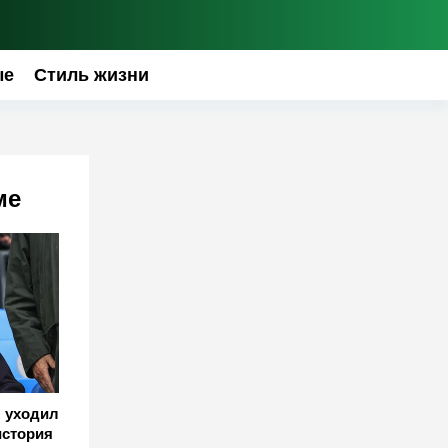
ые
Стиль жизни
ме
н уходил
история