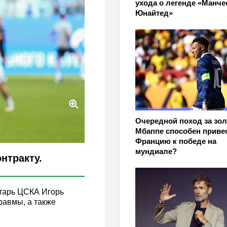
ухода о легенде «Манче
Юнайтед»
Очередной поход за зол
Мбаппе способен приве
Францию к победе на
мундиале?
нтракту.
тарь ЦСКА Игорь
равмы, а также