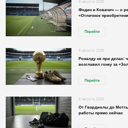
8 августа 2026
Фоден и Ковачич — о р
«Отличное приобретени
Перейти
8 августа 2026
Роналду не при делах: 
возглавил гонку за «Зо
Перейти
8 августа 2026
От Гвардиолы до Мотты
работы прямо сейчас