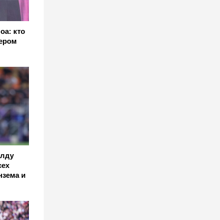
оа: кто
ером
алду
сех
нзема и