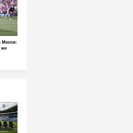
 Месси:
 же