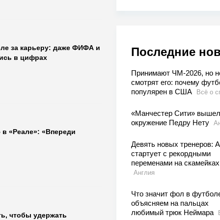
ле за карьеру: даже ФИФА и
Последние но
лись в цифрах
Принимают ЧМ-2026, но н
смотрят его: почему футб
популярен в США
Всё о с
«Манчестер Сити» вышел
окружение Педру Нету
А
 в «Реале»: «Впереди
Девять новых тренеров: 
стартует с рекордными
переменами на скамейках
Англия
Что значит фол в футболе
объясняем на пальцах
любимый трюк Неймара
ть, чтобы удержать