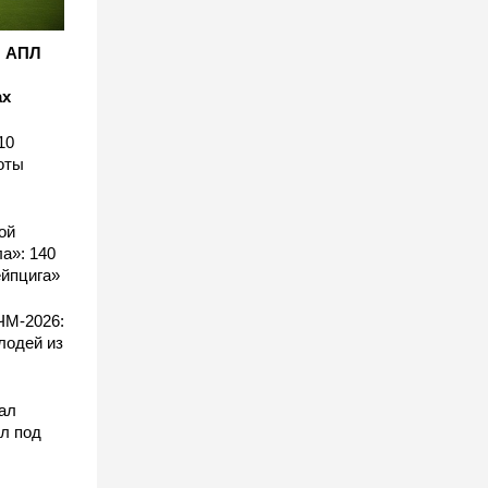
: АПЛ
ах
10
оты
ой
а»: 140
ейпцига»
ЧМ-2026:
лодей из
ал
л под