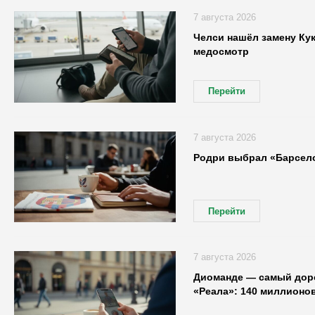
7 августа 2026
Челси нашёл замену Кук
медосмотр
Перейти
7 августа 2026
Родри выбрал «Барсело
Перейти
7 августа 2026
Диоманде — самый доро
«Реала»: 140 миллионов