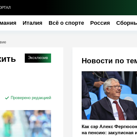
ОРТАЛ
мания
Италия
Всё о спорте
Россия
Сборн
вие
жить
Эксклюзив
Новости по те
Проверено редакцией
Как сэр Алекс Фергюсо
на пенсию: закулисная 