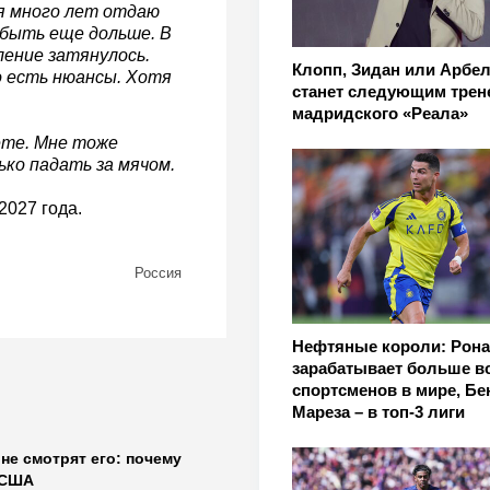
 я много лет отдаю
 быть еще дольше. В
ление затянулось.
Клопп, Зидан или Арбел
о есть нюансы. Хотя
станет следующим трен
мадридского «Реала»
аете. Мне тоже
ько падать за мячом.
2027 года.
Россия
Нефтяные короли: Рон
зарабатывает больше в
спортсменов в мире, Бе
Мареза – в топ-3 лиги
не смотрят его: почему
 США