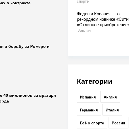
спорте
ах о контракте
Фоден и Ковачич — о
рекордном новичке «Сити
«Отличное приобретение
Англия
я в борьбу за Ромеро и
Категории
е 40 миллионов за вратаря
Испания
Англия
орда
Германия
Италия
Всё о спорте
Россия