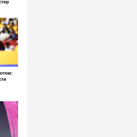
стер
отом:
сти