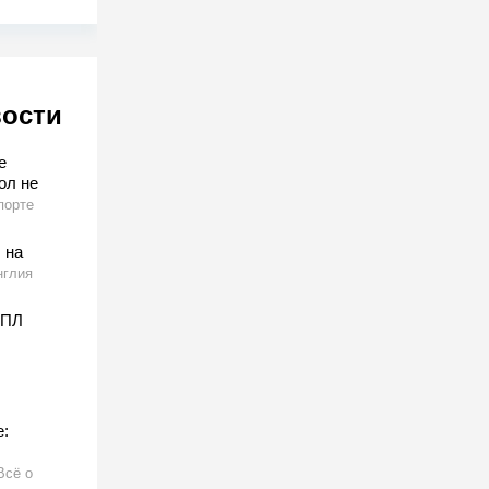
вости
е
ол не
порте
 на
нглия
АПЛ
:
Всё о