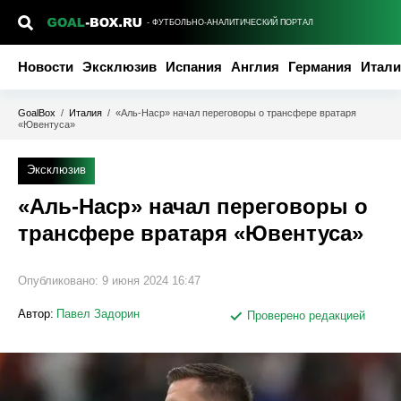
- ФУТБОЛЬНО-АНАЛИТИЧЕСКИЙ ПОРТАЛ
Новости
Эксклюзив
Испания
Англия
Германия
Итали
GoalBox
/
Италия
/
«Аль-Наср» начал переговоры о трансфере вратаря
«Ювентуса»
Эксклюзив
«Аль-Наср» начал переговоры о
трансфере вратаря «Ювентуса»
Опубликовано:
9 июня 2024 16:47
Автор:
Павел Задорин
Проверено редакцией