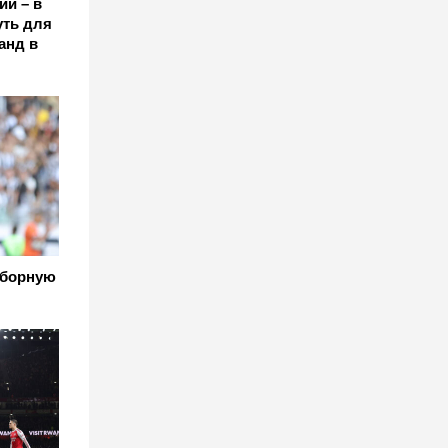
ии – в
уть для
анд в
сборную