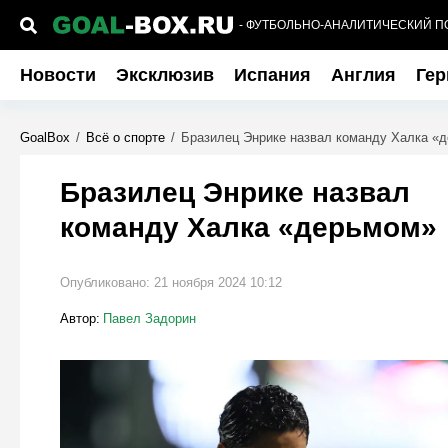
- ФУТБОЛЬНО-АНАЛИТИЧЕСКИЙ П
Новости
Эксклюзив
Испания
Англия
Гер
GoalBox
/
Всё о спорте
/
Бразилец Энрике назвал команду Халка «
Бразилец Энрике назвал
команду Халка «дерьмом»
Опубликовано:
21 ноября 2024 10:12
Автор:
Павел Задорин