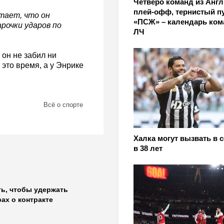
Четверо команд из Англ
плей-офф, тернистый п
итает, что он
«ПСЖ» – календарь ком
арочки ударов по
ЛЧ
 он не забил ни
это время, а у Энрике
Всё о спорте
Халка могут вызвать в 
в 38 лет
ть, чтобы удержать
ах о контракте