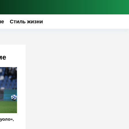
ые
Стиль жизни
ме
уоло»,