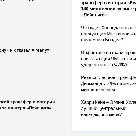
трансфер в истории «Ре
140 миллионов за винге
«Лейпцига»
Что ждет Холанда после 
следующий Месси или «з
фильмов о Бонде»?
ну» и отказал «Реалу»
Инфантино на грани: пров
приватизации ЧМ постави
удар его пост в ФИФА
Реал согласовал трансфе
Диоманде у «Лейпцига» з
миллионов евро
гой трансфер в истории
Харри Кейн – Эрлинг Хола
 за вингера «Лейпцига»
лучший центральный
нападающий мира?