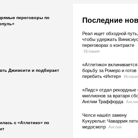
прямые переговоры по
Последние но
рпуль»
Реал ищет обходной путь
чтобы удержать Винисиус
переговорах о контракте
Испания
«Атлетико» вклинивается
дать Джимсити и подбирает
борьбу за Ромеро и готов
перебить «Интер»
Испани
«Лидс» отдал рекордные 
миллионов за вратаря сб
Англии Траффорда
Англи
Челси нашёл замену
Кукурелье: Чаваррия лети
илась с «Атлетико» по
медосмотр
Англия
ит