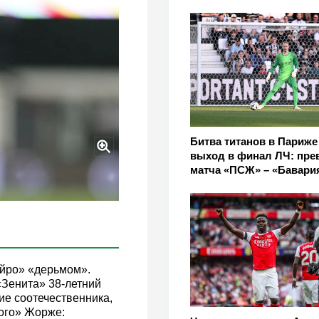
Битва титанов в Париже
выход в финал ЛЧ: пре
матча «ПСЖ» – «Бавари
йро» «дерьмом».
«Зенита» 38-летний
ие соотечественника,
ого» Жорже: