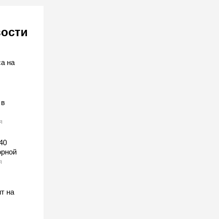
вости
,
а на
 в
я
40
орной
я
т на