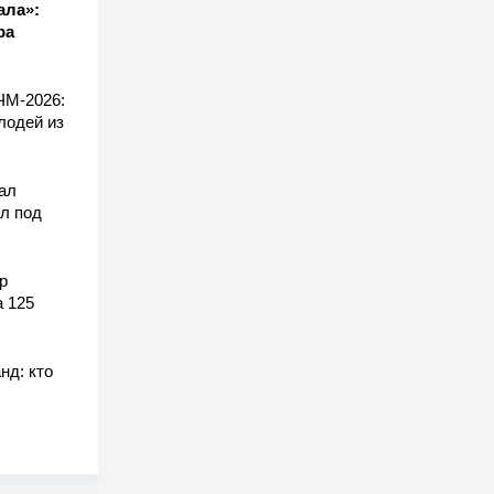
ала»:
ра
ЧМ-2026:
лодей из
ал
л под
р
а 125
нд: кто