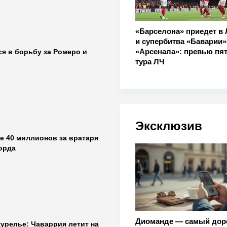
«Барселона» приедет в
и супербитва «Баварии»
«Арсенала»: превью пят
я в борьбу за Ромеро и
тура ЛЧ
Эксклюзив
е 40 миллионов за вратаря
орда
Диоманде — самый дор
урелье: Чаваррия летит на