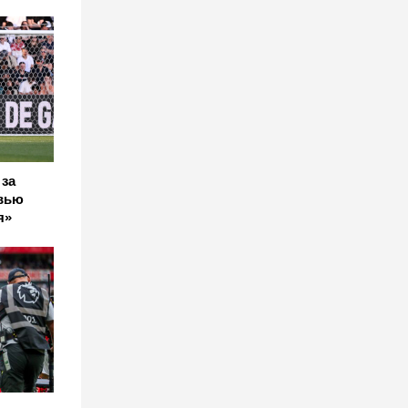
 за
вью
я»