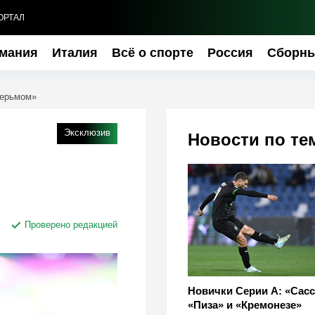
ОРТАЛ
мания
Италия
Всё о спорте
Россия
Сборн
дерьмом»
Эксклюзив
Новости по те
Проверено редакцией
Новички Серии А: «Сасс
«Пиза» и «Кремонезе»