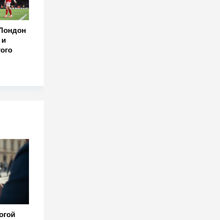
 Лондон
 и
ого
огой