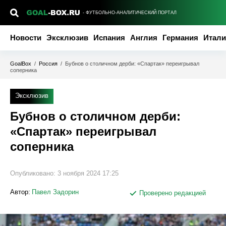
- ФУТБОЛЬНО-АНАЛИТИЧЕСКИЙ ПОРТАЛ
Новости
Эксклюзив
Испания
Англия
Германия
Итали
GoalBox
/
Россия
/
Бубнов о столичном дерби: «Спартак» переигрывал
соперника
Эксклюзив
Бубнов о столичном дерби:
«Спартак» переигрывал
соперника
Опубликовано:
3 ноября 2024 17:25
Автор:
Павел Задорин
Проверено редакцией