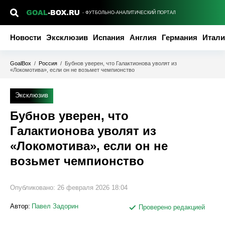
- ФУТБОЛЬНО-АНАЛИТИЧЕСКИЙ ПОРТАЛ
Новости
Эксклюзив
Испания
Англия
Германия
Итали
GoalBox
/
Россия
/
Бубнов уверен, что Галактионова уволят из
«Локомотива», если он не возьмет чемпионство
Эксклюзив
Бубнов уверен, что
Галактионова уволят из
«Локомотива», если он не
возьмет чемпионство
Опубликовано:
26 февраля 2026 18:04
Автор:
Павел Задорин
Проверено редакцией