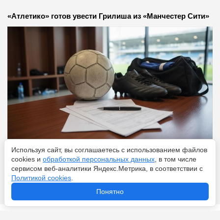
«Атлетико» готов увести Грилиша из «Манчестер Сити»
Используя сайт, вы соглашаетесь с использованием файлов
Перейти
6 августа 2026
cookies и
обработкой персональных данных
, в том числе
сервисом веб-аналитики Яндекс.Метрика, в соответствии с
Политикой cookies
.
Понятно