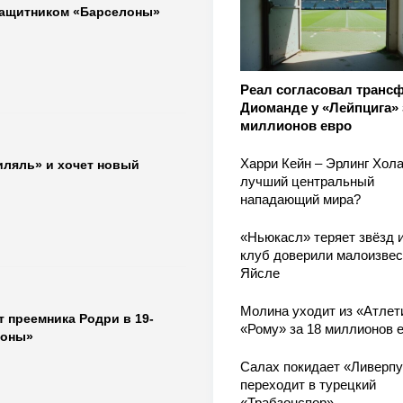
защитником «Барселоны»
Реал согласовал транс
Диоманде у «Лейпцига» 
миллионов евро
Харри Кейн – Эрлинг Хола
иляль» и хочет новый
лучший центральный
нападающий мира?
«Ньюкасл» теряет звёзд и
клуб доверили малоизве
Яйсле
Молина уходит из «Атлет
 преемника Родри в 19-
«Рому» за 18 миллионов 
лоны»
Салах покидает «Ливерпу
переходит в турецкий
«Трабзонспор»