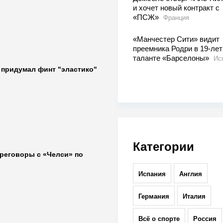
и хочет новый контракт с
«ПСЖ»
Франция
«Манчестер Сити» видит
преемника Родри в 19-ле
таланте «Барселоны»
Ис
о придумал финт "эластико"
Категории
ереговоры с «Челси» по
Испания
Англия
Германия
Италия
Всё о спорте
Россия