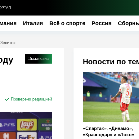
ОРТАЛ
мания
Италия
Всё о спорте
Россия
Сборн
«Зените»
оду
Эксклюзив
Новости по те
Проверено редакцией
«Спартак», «Динамо»,
«Краснодар» и «Локо»