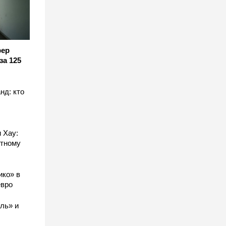
фер
за 125
нд: кто
 Хау:
стному
ико» в
евро
ль» и