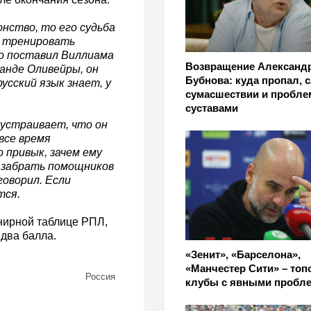
нство, то его судьба
н тренировать
то поставил Виллиама
Возвращение Александ
манде Оливейры, он
Бубнова: куда пропал, с
усский язык знает, у
сумасшествии и пробле
суставами
устраивает, что он
 все время
 привык, зачем ему
а забрать помощников
говорил. Если
тся.
нирной таблице РПЛ,
 два балла.
«Зенит», «Барселона»,
«Манчестер Сити» – то
Россия
клубы с явными пробл