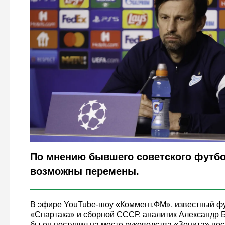
Legion-Media
По мнению бывшего советского футбо
возможны перемены.
В эфире YouTube-шоу «Коммент.ФМ», известный фу
«Спартака» и сборной СССР, аналитик Александр Б
бы он поступил на месте руководства «Зенита» пос