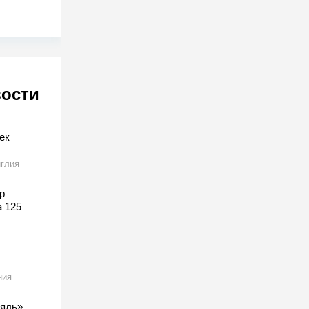
вости
ек
глия
р
а 125
ния
ляль»