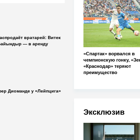
аспродаёт вратарей: Витек
Байындыр — в аренду
«Спартак» ворвался в
чемпионскую гонку, «Зе
«Краснодар» теряют
преимущество
фер Диоманде у «Лейпцига»
Эксклюзив