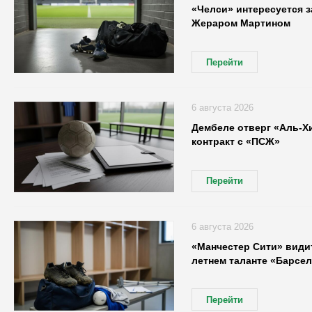
«Челси» интересуется 
Жераром Мартином
Перейти
6 августа 2026
Дембеле отверг «Аль-Х
контракт с «ПСЖ»
Перейти
6 августа 2026
«Манчестер Сити» видит
летнем таланте «Барсе
Перейти