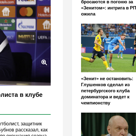
бросаются в погоню за
«Зенитом»: интрига в Р
ожила
«Зенит» не остановить:
Глушенков сделал из
петербургского клуба
листа в клубе
доминатора и ведет к
чемпионству
тболист, защитник
убнов рассказал, как
ле окончания сезона.