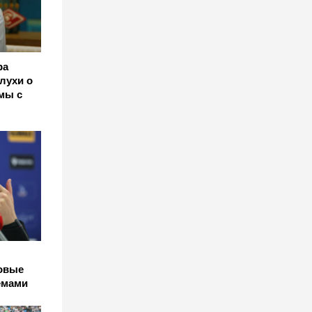
ра
лухи о
мы с
повые
емами