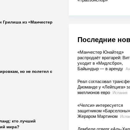
и Грилиша из «Манчестер
Последние но
«Манчестер Юнайтед»
распродаёт вратарей: Вит
уходит в «Мидлсбро»,
Байындыр — в аренду
Ан
ировкам, но не полетел с
Реал согласовал трансфе
Диоманде у «Лейпцига» з
миллионов евро
Испания
«Челси» интересуется
защитником «Барселоны»
Жераром Мартином
Испа
ланд: кто лучший
ий мира?
Дембеле отверг «Аль-Хи