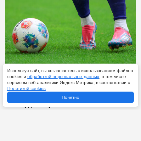
Используя сайт, вы соглашаетесь с использованием файлов
cookies и
обработкой персональных данных
, в том числе
Перейти
6 августа 2026
сервисом веб-аналитики Яндекс.Метрика, в соответствии с
Политикой cookies
.
Понятно
«Астон Вилла» ведёт переговоры с «Челси» по
Николасу Джексону