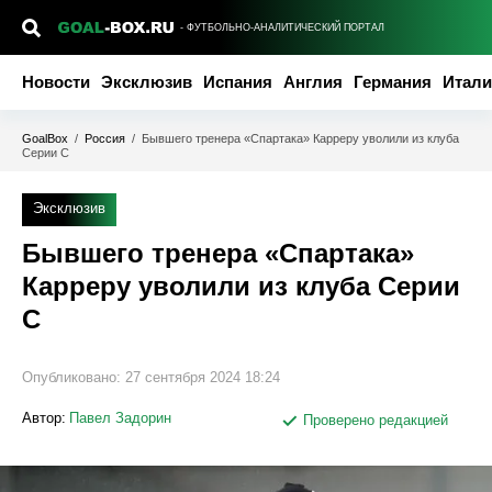
- ФУТБОЛЬНО-АНАЛИТИЧЕСКИЙ ПОРТАЛ
Новости
Эксклюзив
Испания
Англия
Германия
Итали
GoalBox
/
Россия
/
Бывшего тренера «Спартака» Карреру уволили из клуба
Серии C
Эксклюзив
Бывшего тренера «Спартака»
Карреру уволили из клуба Серии
C
Опубликовано:
27 сентября 2024 18:24
Автор:
Павел Задорин
Проверено редакцией