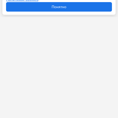
Перейти
7 августа 2026
Понятно
Что ждет Холанда после ЧМ-2026: следующий Месси
или «злодей из фильмов о Бонде»?
Перейти
7 августа 2026