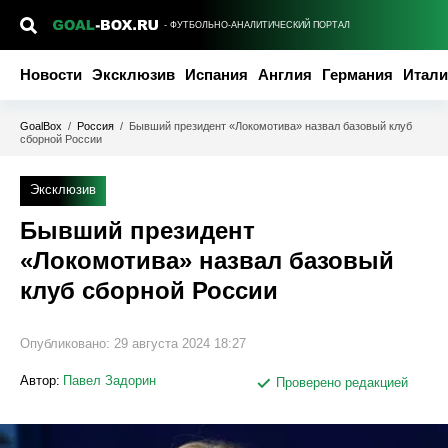
- ФУТБОЛЬНО-АНАЛИТИЧЕСКИЙ ПОРТАЛ
Новости
Эксклюзив
Испания
Англия
Германия
Итали
GoalBox
/
Россия
/
Бывший президент «Локомотива» назвал базовый клуб
сборной России
Эксклюзив
Бывший президент
«Локомотива» назвал базовый
клуб сборной России
Опубликовано:
29 августа 2024 18:27
Автор:
Павел Задорин
Проверено редакцией