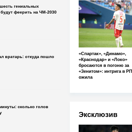
 шесть гениальных
 будут феерить на ЧМ-2030
«Спартак», «Динамо»,
ал вратарь: откуда пошло
«Краснодар» и «Локо»
бросаются в погоню за
«Зенитом»: интрига в Р
ожила
 минуты: сколько голов
у
Эксклюзив