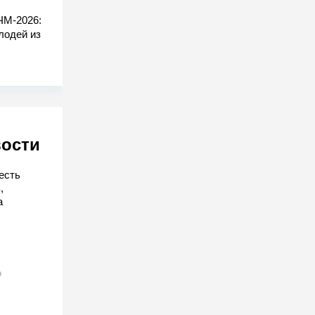
ЧМ-2026:
лодей из
вости
есть
,
а
о