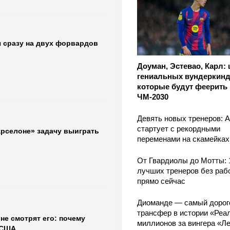
 сразу на двух форвардов
Доуман, Эстевао, Карл:
гениальных вундеркинд
которые будут феерить 
ЧМ-2030
Девять новых тренеров: 
стартует с рекордными
арселоне» задачу выиграть
переменами на скамейках
От Гвардиолы до Мотты: 
лучших тренеров без раб
прямо сейчас
Диоманде — самый дорог
трансфер в истории «Реал
не смотрят его: почему
миллионов за вингера «Л
 США