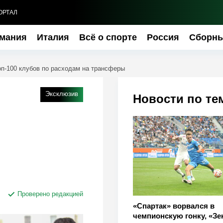
ОРТАЛ
мания
Италия
Всё о спорте
Россия
Сборн
оп-100 клубов по расходам на трансферы
Эксклюзив
Новости по те
Проверено редакцией
«Спартак» ворвался в
чемпионскую гонку, «Зе