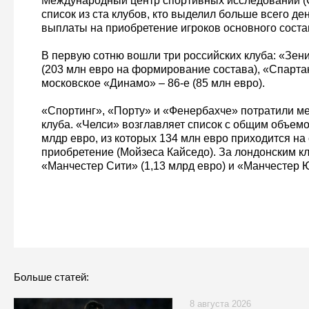
Международный центр спортивных исследований (
список из ста клубов, кто выделил больше всего д
выплаты на приобретение игроков основного соста
В первую сотню вошли три российских клуба: «Зени
(203 млн евро на формирование состава), «Спартак»
московское «Динамо» – 86-е (85 млн евро).
«Спортинг», «Порту» и «Фенербахче» потратили м
клуба. «Челси» возглавляет список с общим объемо
млдр евро, из которых 134 млн евро приходится на
приобретение (Мойзеса Кайседо). За лондонским к
«Манчестер Сити» (1,13 млрд евро) и «Манчестер Ю
Больше статей:
8 августа 2026