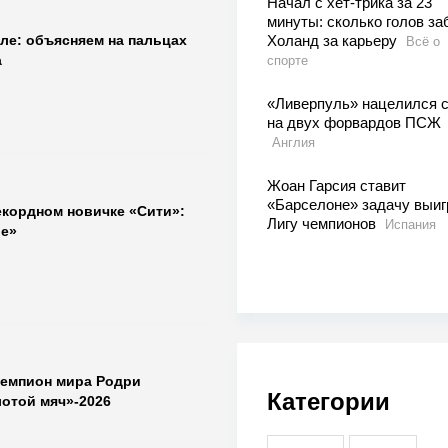
Начал с хет-трика за 23
минуты: сколько голов за
Холанд за карьеру
ле: объясняем на пальцах
Всё о
а
спорте
«Ливерпуль» нацелился с
на двух форвардов ПСЖ
Англия
Жоан Гарсия ставит
«Барселоне» задачу выиг
екордном новичке «Сити»:
Лигу чемпионов
Испания
е»
чемпион мира Родри
Категории
лотой мяч»-2026