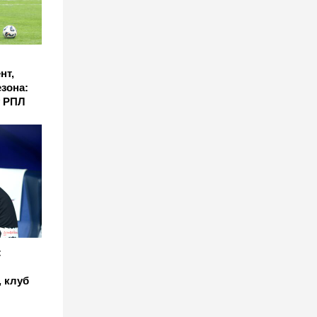
нт,
езона:
у РПЛ
:
 клуб