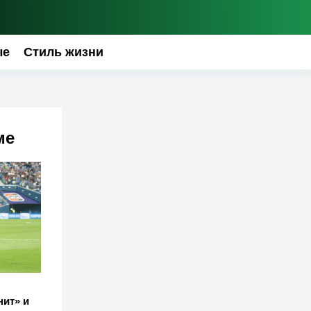
ые
Стиль жизни
ме
нит» и