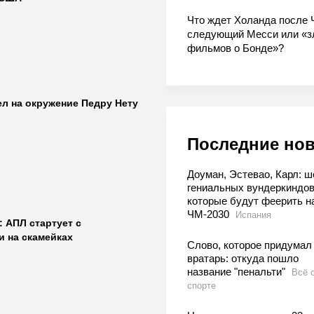
Что ждет Холанда после 
следующий Месси или «з
фильмов о Бонде»?
л на окружение Педру Нету
Последние но
Доуман, Эстевао, Карл: ш
гениальных вундеркиндов
которые будут феерить н
ЧМ-2030
Испания
 АПЛ стартует с
 на скамейках
Слово, которое придумал
вратарь: откуда пошло
название "пенальти"
Всё 
спорте