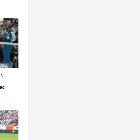
е,
ас