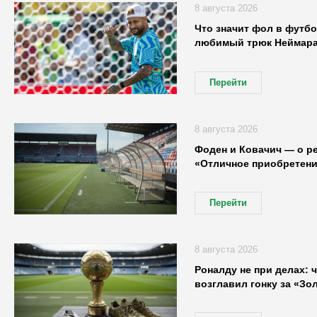
8 августа 2026
Что значит фол в футбо
любимый трюк Неймар
Перейти
8 августа 2026
Фоден и Ковачич — о р
«Отличное приобретени
Перейти
8 августа 2026
Роналду не при делах: 
возглавил гонку за «Зо