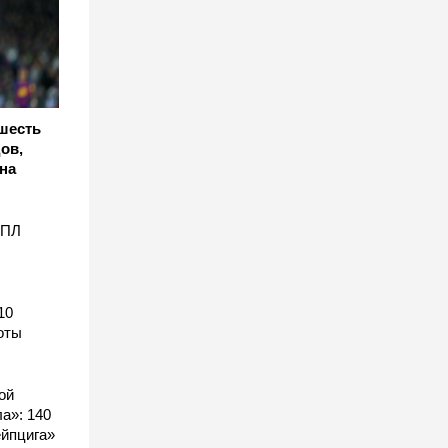
 шесть
ов,
на
АПЛ
10
оты
ой
а»: 140
ейпцига»