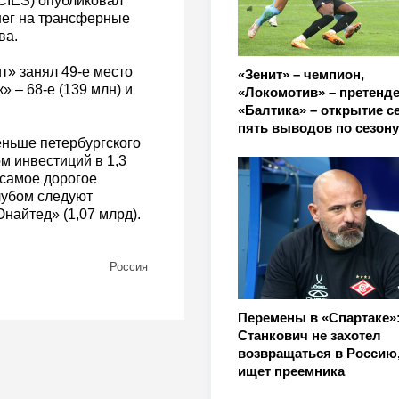
CIES) опубликовал
енег на трансферные
ва.
т» занял 49-е место
«Зенит» – чемпион,
 – 68-е (139 млн) и
«Локомотив» – претенде
«Балтика» – открытие с
пять выводов по сезон
еньше петербургского
м инвестиций в 1,3
 самое дорогое
лубом следуют
найтед» (1,07 млрд).
Россия
Перемены в «Спартаке»
Станкович не захотел
возвращаться в Россию,
ищет преемника