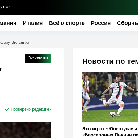
ОРТАЛ
мания
Италия
Всё о спорте
Россия
Сборн
сферу Вильягре
Эксклюзив
Новости по те
у
Проверено редакцией
Экс-игрок «Ювентуса» и
«Барселоны» Пьянич п