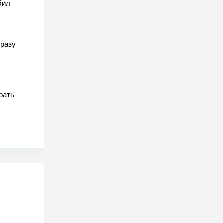
бил
разу
рать