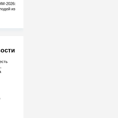
ЧМ-2026:
лодей из
вости
есть
,
а
о