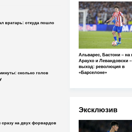
ал вратарь: откуда пошло
Альварес, Бастони – на 
Араухо и Левандовски –
выход: революция в
«Барселоне»
 минуты: сколько голов
у
Эксклюзив
 сразу на двух форвардов