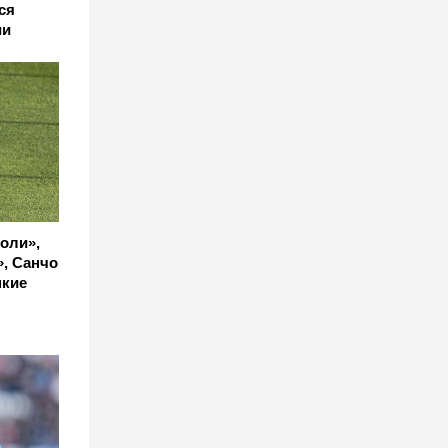
ся
ии
оли»,
», Санчо
мкие