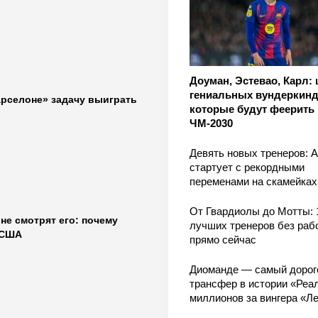
Доуман, Эстевао, Карл:
гениальных вундеркинд
арселоне» задачу выиграть
которые будут феерить 
ЧМ-2030
Девять новых тренеров: 
стартует с рекордными
переменами на скамейках
От Гвардиолы до Мотты: 
не смотрят его: почему
лучших тренеров без раб
 США
прямо сейчас
Диоманде — самый дорог
трансфер в истории «Реал
миллионов за вингера «Л