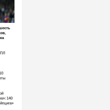
 шесть
ов,
на
АПЛ
10
оты
ой
а»: 140
ейпцига»