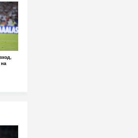
вход,
 на