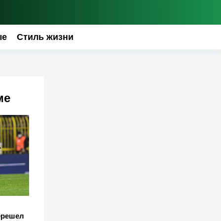
ые
Стиль жизни
ме
ерешел