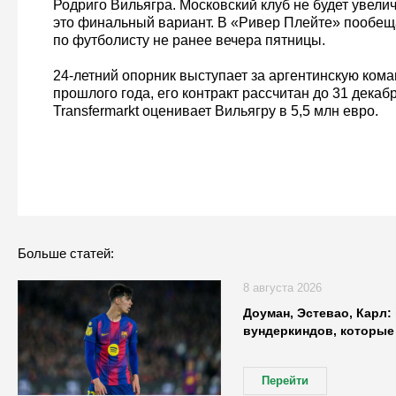
Родриго Вильягра. Московский клуб не будет увели
это финальный вариант. В «Ривер Плейте» пообе
по футболисту не ранее вечера пятницы.
24-летний опорник выступает за аргентинскую ком
прошлого года, его контракт рассчитан до 31 декаб
Transfermarkt оценивает Вильягру в 5,5 млн евро.
Больше статей:
8 августа 2026
Доуман, Эстевао, Карл:
вундеркиндов, которые
Перейти