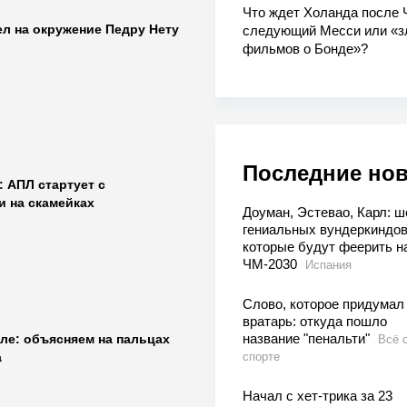
Что ждет Холанда после 
л на окружение Педру Нету
следующий Месси или «з
фильмов о Бонде»?
Последние но
 АПЛ стартует с
 на скамейках
Доуман, Эстевао, Карл: ш
гениальных вундеркиндов
которые будут феерить н
ЧМ-2030
Испания
Слово, которое придумал
вратарь: откуда пошло
название "пенальти"
ле: объясняем на пальцах
Всё 
спорте
а
Начал с хет-трика за 23