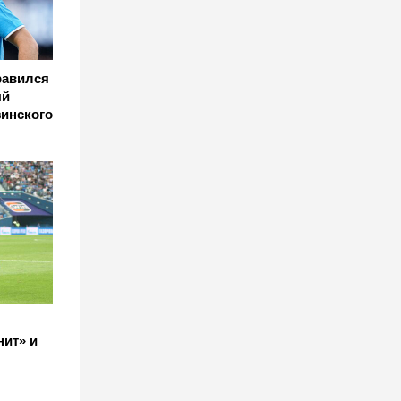
равился
ый
зинского
нит» и