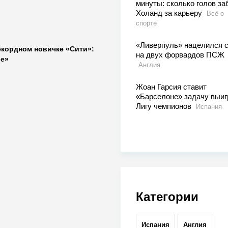
минуты: сколько голов за
Холанд за карьеру
Всё о
спорте
«Ливерпуль» нацелился с
екордном новичке «Сити»:
на двух форвардов ПСЖ
е»
Англия
Жоан Гарсия ставит
«Барселоне» задачу выиг
Лигу чемпионов
Испания
Категории
Испания
Англия