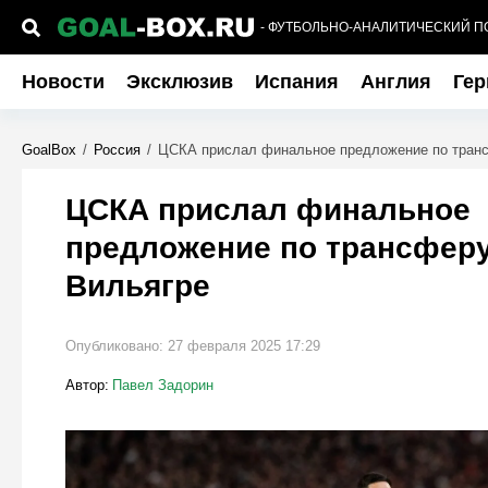
- ФУТБОЛЬНО-АНАЛИТИЧЕСКИЙ П
Новости
Эксклюзив
Испания
Англия
Гер
GoalBox
/
Россия
/
ЦСКА прислал финальное предложение по тран
ЦСКА прислал финальное
предложение по трансфер
Вильягре
Опубликовано:
27 февраля 2025 17:29
Автор:
Павел Задорин