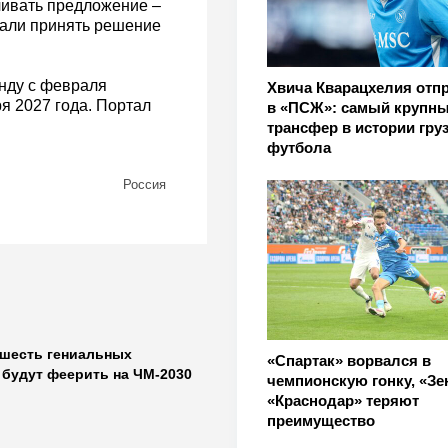
чивать предложение –
щали принять решение
анду с февраля
Хвича Кварацхелия отп
ря 2027 года. Портал
в «ПСЖ»: самый крупн
трансфер в истории гру
футбола
Россия
 шесть гениальных
«Спартак» ворвался в
 будут феерить на ЧМ-2030
чемпионскую гонку, «Зе
«Краснодар» теряют
преимущество