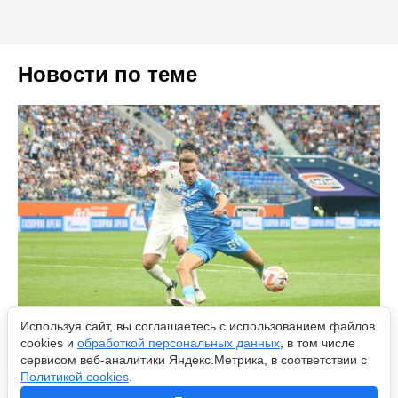
Новости по теме
Используя сайт, вы соглашаетесь с использованием файлов
cookies и
обработкой персональных данных
, в том числе
сервисом веб-аналитики Яндекс.Метрика, в соответствии с
«Спартак» ворвался в чемпионскую гонку, «Зенит» и
Политикой cookies
.
«Краснодар» теряют преимущество