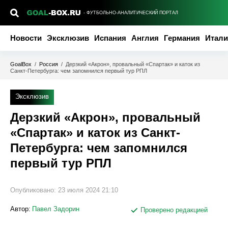
- ФУТБОЛЬНО-АНАЛИТИЧЕСКИЙ ПОРТАЛ
Новости
Эксклюзив
Испания
Англия
Германия
Итали
GoalBox
/
Россия
/
Дерзкий «Акрон», провальный «Спартак» и каток из
Санкт-Петербурга: чем запомнился первый тур РПЛ
Эксклюзив
Дерзкий «Акрон», провальный
«Спартак» и каток из Санкт-
Петербурга: чем запомнился
первый тур РПЛ
Опубликовано:
23 июля 2024 21:10
Автор:
Павел Задорин
Проверено редакцией