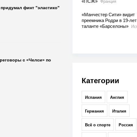
«ПСЖ»
Франция
о придумал финт "эластико"
«Манчестер Сити» видит
преемника Родри в 19-ле
таланте «Барселоны»
Ис
ереговоры с «Челси» по
Категории
Испания
Англия
Германия
Италия
Всё о спорте
Россия