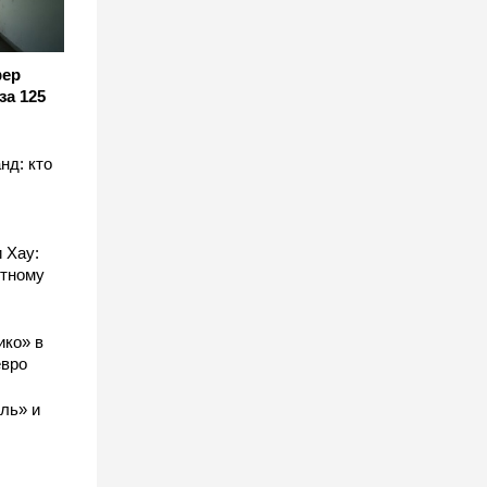
фер
за 125
нд: кто
 Хау:
стному
ико» в
евро
ль» и