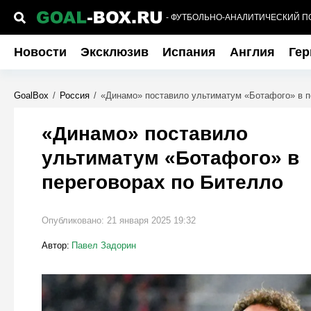
- ФУТБОЛЬНО-АНАЛИТИЧЕСКИЙ П
Новости
Эксклюзив
Испания
Англия
Гер
GoalBox
/
Россия
/
«Динамо» поставило ультиматум «Ботафого» в п
«Динамо» поставило
ультиматум «Ботафого» в
переговорах по Бителло
Опубликовано:
21 января 2025 19:32
Автор:
Павел Задорин