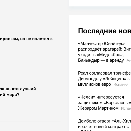
Последние но
ировкам, но не полетел с
«Манчестер Юнайтед»
распродаёт вратарей: Вит
уходит в «Мидлсбро»,
Байындыр — в аренду
Ан
Реал согласовал трансфе
Диоманде у «Лейпцига» з
миллионов евро
Испания
ланд: кто лучший
ий мира?
«Челси» интересуется
защитником «Барселоны»
Жераром Мартином
Испа
Дембеле отверг «Аль-Хи
и хочет новый контракт с