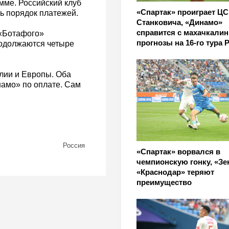
мме. Российский клуб
«Спартак» проиграет ЦС
ь порядок платежей.
Станковича, «Динамо»
справится с махачкалин
 «Ботафого»
прогнозы на 16-го тура 
родолжаются четыре
илии и Европы. Оба
намо» по оплате. Сам
Россия
«Спартак» ворвался в
чемпионскую гонку, «Зе
«Краснодар» теряют
преимущество