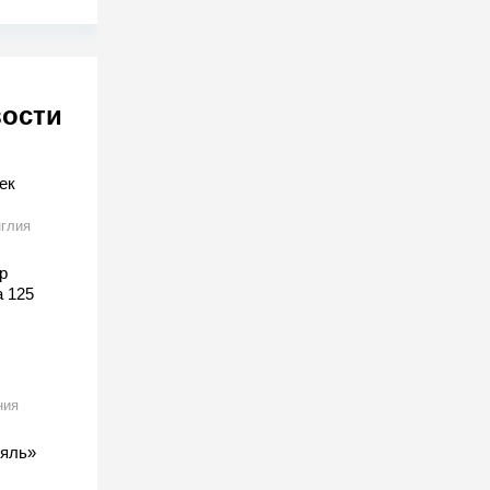
вости
ек
глия
р
а 125
ния
ляль»