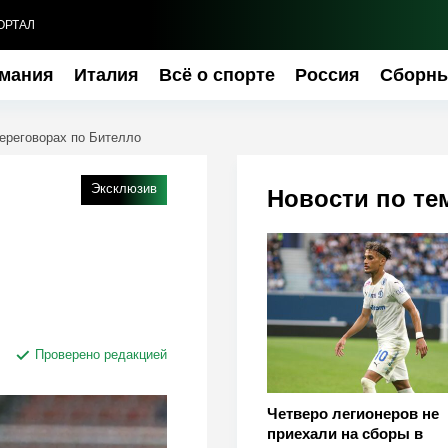
ОРТАЛ
мания
Италия
Всё о спорте
Россия
Сборн
ереговорах по Бителло
Эксклюзив
Новости по те
Проверено редакцией
Четверо легионеров не
приехали на сборы в