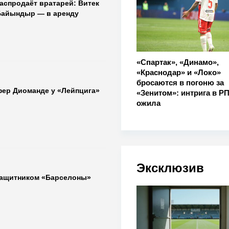
аспродаёт вратарей: Витек
Байындыр — в аренду
«Спартак», «Динамо»,
«Краснодар» и «Локо»
бросаются в погоню за
фер Диоманде у «Лейпцига»
«Зенитом»: интрига в Р
ожила
Эксклюзив
защитником «Барселоны»