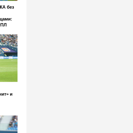
КА без
цами:
РПЛ
нит» и