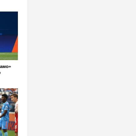
намо»
р