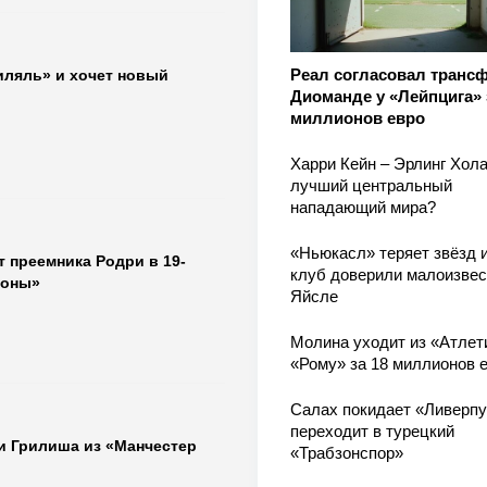
Реал согласовал транс
иляль» и хочет новый
Диоманде у «Лейпцига» 
миллионов евро
Харри Кейн – Эрлинг Хола
лучший центральный
нападающий мира?
«Ньюкасл» теряет звёзд и
 преемника Родри в 19-
клуб доверили малоизве
лоны»
Яйсле
Молина уходит из «Атлет
«Рому» за 18 миллионов 
Салах покидает «Ливерпу
переходит в турецкий
и Грилиша из «Манчестер
«Трабзонспор»