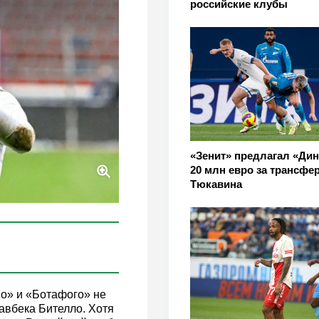
российские клубы
«Зенит» предлагал «Ди
20 млн евро за трансфе
Тюкавина
о» и «Ботафого» не
хавбека Бителло. Хотя