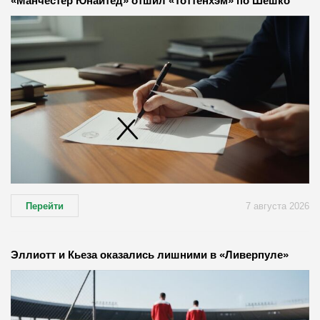
«Манчестер Юнайтед» отшил «Тоттенхэм» по Шешко
Перейти
7 августа 2026
Эллиотт и Кьеза оказались лишними в «Ливерпуле»