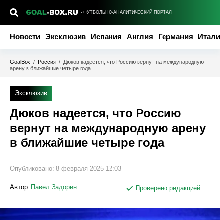
- ФУТБОЛЬНО-АНАЛИТИЧЕСКИЙ ПОРТАЛ
Новости
Эксклюзив
Испания
Англия
Германия
Итали
GoalBox
/
Россия
/
Дюков надеется, что Россию вернут на международную
арену в ближайшие четыре года
Эксклюзив
Дюков надеется, что Россию
вернут на международную арену
в ближайшие четыре года
Опубликовано:
8 февраля 2025 12:03
Автор:
Павел Задорин
Проверено редакцией