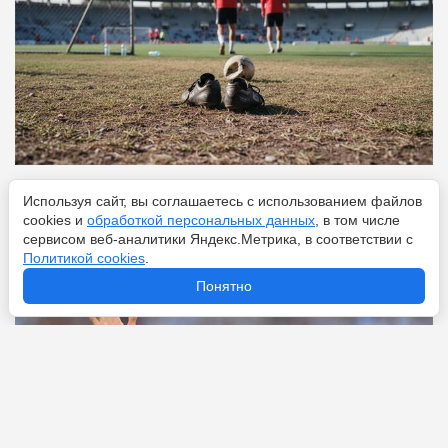
Перейти
7 августа 2026
Используя сайт, вы соглашаетесь с использованием файлов
cookies и
обработкой персональных данных
, в том числе
сервисом веб-аналитики Яндекс.Метрика, в соответствии с
Политикой cookies
.
Однажды он уже прощался: так уходит Месси из
Понятно
футбола или нет?