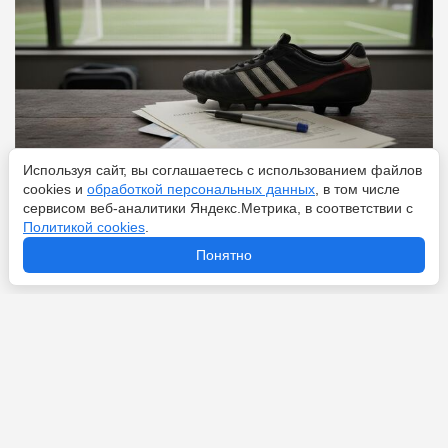
Используя сайт, вы соглашаетесь с использованием файлов
cookies и
обработкой персональных данных
, в том числе
сервисом веб-аналитики Яндекс.Метрика, в соответствии с
Перейти
6 августа 2026
Политикой cookies
.
Понятно
Новости по теме