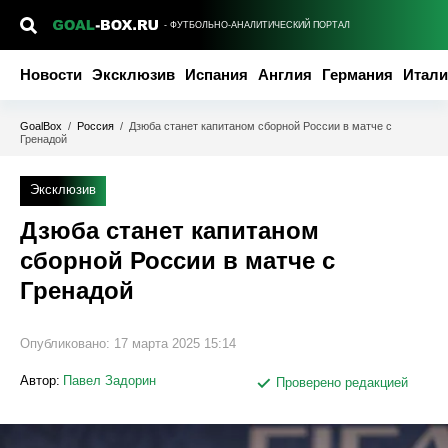
- ФУТБОЛЬНО-АНАЛИТИЧЕСКИЙ ПОРТАЛ
Новости
Эксклюзив
Испания
Англия
Германия
Итали
GoalBox
/
Россия
/
Дзюба станет капитаном сборной России в матче с
Гренадой
Эксклюзив
Дзюба станет капитаном
сборной России в матче с
Гренадой
Опубликовано:
17 марта 2025 15:14
Автор:
Павел Задорин
Проверено редакцией