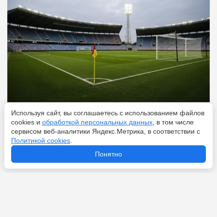
Используя сайт, вы соглашаетесь с использованием файлов
Перейти
8 августа 2026
cookies и
обработкой персональных данных
, в том числе
сервисом веб-аналитики Яндекс.Метрика, в соответствии с
Политикой cookies
.
Принимают ЧМ-2026, но не смотрят его: почему футбол
Понятно
не популярен в США