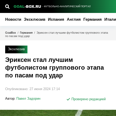
- ФУТБОЛЬНО-АНАЛИТИЧЕСКИЙ ПОРТАЛ
Новости
Эксклюзив
Испания
Англия
Германия
Итали
GoalBox
/
Германия
/
Эриксен стал лучшим футболистом группового этапа
по пасам под удар
Эксклюзив
Эриксен стал лучшим
футболистом группового этапа
по пасам под удар
Опубликовано:
27 июня 2024 17:14
Автор:
Павел Задорин
Проверено редакцией