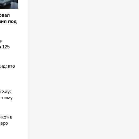
овал
вил под
р
а 125
нд: кто
 Хау:
стному
ико» в
евро