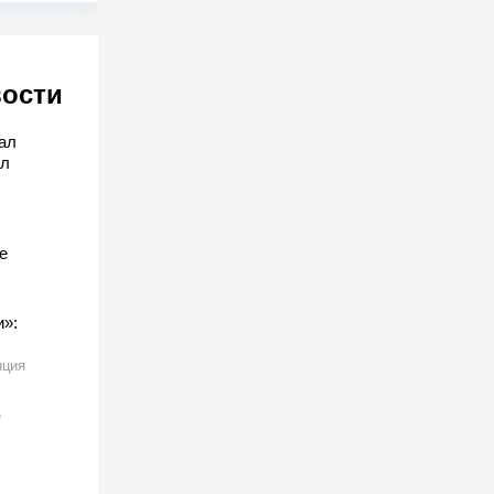
вости
ал
ил
е
»:
нция
в