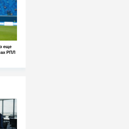
о еще
чах РПЛ