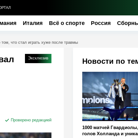
ОРТАЛ
мания
Италия
Всё о спорте
Россия
Сборн
том, что стал играть хуже после травмы
вал
Эксклюзив
Новости по те
о
Проверено редакцией
1000 матчей Гвардиолы,
голов Холланда и уник