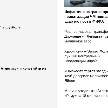
Инфантино на грани: пр
приватизации ЧМ поста
удар его пост в ФИФА
а" в футболе
Реал согласовал трансфе
Диоманде у «Лейпцига» з
миллионов евро
Харри Кейн – Эрлинг Хола
лучший центральный
нападающий мира?
Атлетико» и хочет уйти из
«Ньюкасл» теряет звёзд и
клуб доверили малоизве
Яйсле
Молина уходит из «Атлет
«Рому» за 18 миллионов 