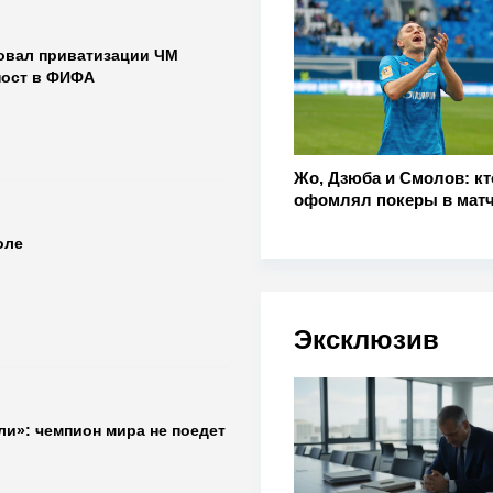
ровал приватизации ЧМ
пост в ФИФА
Жо, Дзюба и Смолов: кт
офомлял покеры в мат
оле
Эксклюзив
и»: чемпион мира не поедет