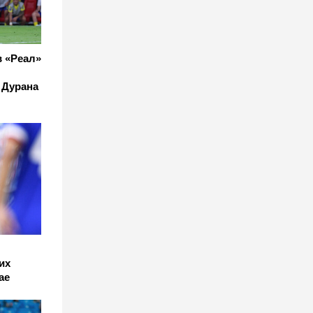
в «Реал»
 Дурана
их
ае