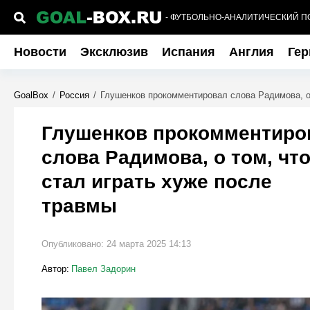
- ФУТБОЛЬНО-АНАЛИТИЧЕСКИЙ П
Новости
Эксклюзив
Испания
Англия
Гер
GoalBox
/
Россия
/
Глушенков прокомментировал слова Радимова, о 
Глушенков прокомментиро
слова Радимова, о том, чт
стал играть хуже после
травмы
Опубликовано:
24 марта 2025 14:13
Автор:
Павел Задорин