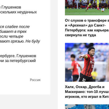
м Глушенков
ескольких неудачных
От слухов о трансфере 
и «Арсенал» до Санкт-
ся слабее после
Петербурга: как карьера
бивает в трех
свернула не туда
 если четыре
вают грязью. Не буду
тербурге. Глушенков
чи за петербургский
Россия
Халк, Оскар, Дрогба и
Маскерано: топ-10 лучш
игроков, кто играл в Кит