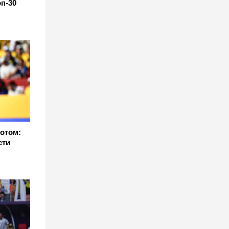
п-30
отом:
сти