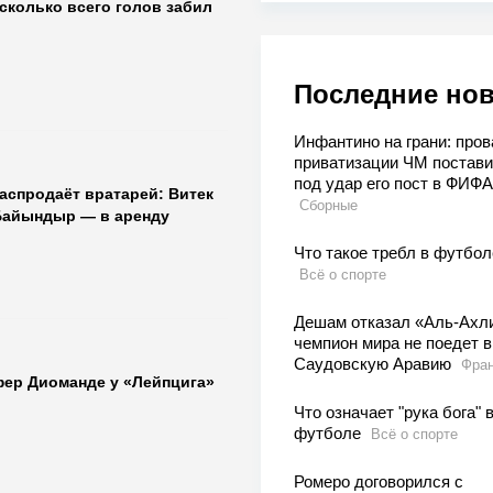
сколько всего голов забил
Последние но
Инфантино на грани: пров
приватизации ЧМ постав
под удар его пост в ФИФА
аспродаёт вратарей: Витек
Сборные
Байындыр — в аренду
Что такое требл в футбол
Всё о спорте
Дешам отказал «Аль-Ахли
чемпион мира не поедет в
Саудовскую Аравию
Фра
фер Диоманде у «Лейпцига»
Что означает "рука бога" 
футболе
Всё о спорте
Ромеро договорился с