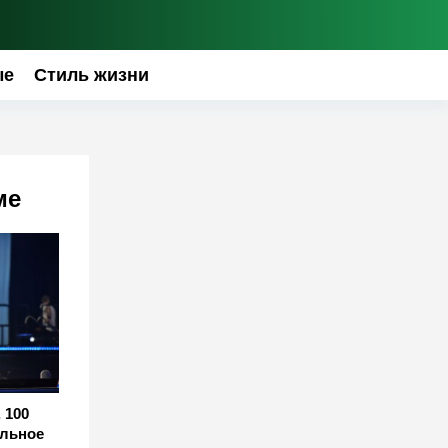
ые
Стиль жизни
ме
 100
альное