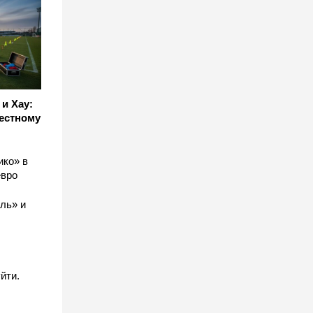
и Хау:
естному
ико» в
евро
ль» и
йти.