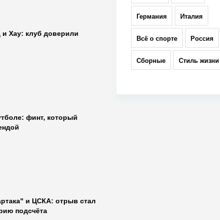
Германия
Италия
 и Хау: клуб доверили
Всё о спорте
Россия
Сборные
Стиль жизни
утболе: финт, который
ендой
ртака" и ЦСКА: отрыв стал
рию подсчёта