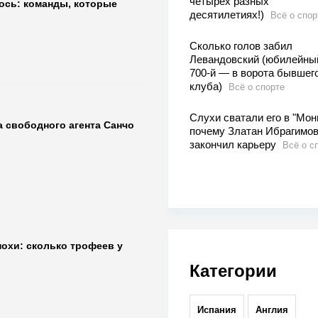
четырёх разных
ось: команды, которые
десятилетиях!)
Всё о спор
Сколько голов забил
Левандовский (юбилейны
700-й — в ворота бывшег
клуба)
Всё о спорте
Слухи сватали его в "Мон
 свободного агента Санчо
почему Златан Ибрагимо
закончил карьеру
Всё о с
похи: сколько трофеев у
Категории
Испания
Англия