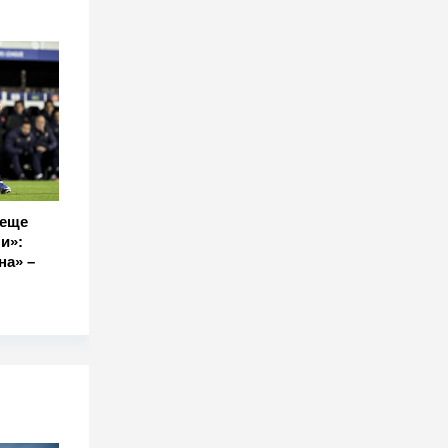
 еще
и»:
на» –