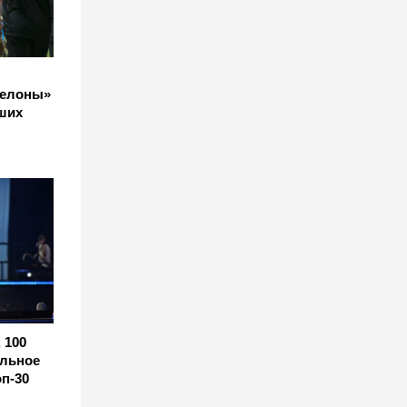
селоны»
йших
 100
альное
п-30