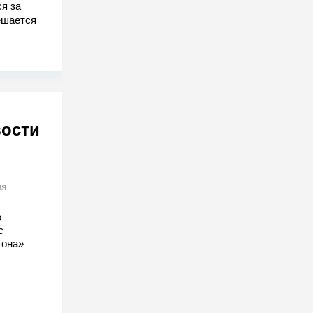
я за
ешается
вости
ия
о
с
тона»