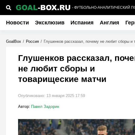
- ФУТБОЛЬНО-АНАЛИТИЧЕСКИЙ П
Новости
Эксклюзив
Испания
Англия
Гер
GoalBox
/
Россия
/
Глушенков рассказал, почему не любит сборы и
Глушенков рассказал, поч
не любит сборы и
товарищеские матчи
Опубликовано:
13 января 2025 17:59
Автор:
Павел Задорин