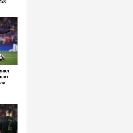
1/8
инал
ршат
ала