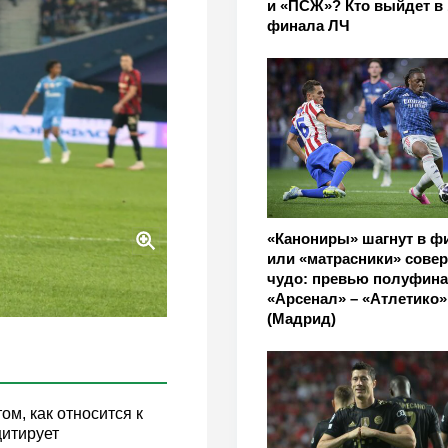
и «ПСЖ»? Кто выйдет в 
финала ЛЧ
«Канониры» шагнут в ф
или «матрасники» сове
чудо: превью полуфин
«Арсенал» – «Атлетико»
(Мадрид)
м, как относится к
цитирует