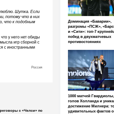
 люблю. Шутка. Если
и, потому что в них
Доминация «Баварии»,
, что к подобным
разгромы «ПСЖ», «Бар
и «Сити»: топ-7 крупне
побед в двухматчевых
что у него нет обиды
противостояниях
смысла игр сборной с
ся с иностранными
Россия
1000 матчей Гвардиолы,
голов Холланда и уник
достижение Милнера: то
ереговоры с «Челси» по
удивительных фактов о