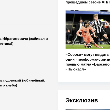
прошедшем сезоне АПЛ
а Ибрагимовича (забивал в
етиях!)
«Сороки» могут выдать
один «перформанс жизн
превью матча «Барсело
«Ньюкасл»
евандовский (юбилейный,
го клуба)
Эксклюзив