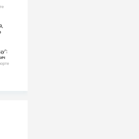
те
й,
о
цу":
вич
порте