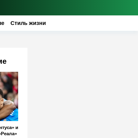
ые
Стиль жизни
ме
нтуса» и
«Реала»