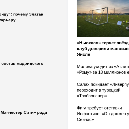
онцу": почему Златан
карьеру
«Ньюкасл» теряет звёзд 
клуб доверили малоизв
Яйсле
й состав мадридского
Молина уходит из «Атлет
«Рому» за 18 миллионов 
Салах покидает «Ливерпу
переходит в турецкий
«Трабзонспор»
Фигу требует отставки
«Манчестер Сити» ради
Инфантино: «Он должен у
Сейчас»