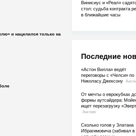
Винисиус и «Реал» садятс
стол: судьба контракта р
в ближайшие часы
улю» и нацелился только на
Последние но
«Астон Вилла» ведёт
переговоры с «Челси» по
Николасу Джексону
Англ
боле
От мечты о еврокубках д
формы аутсайдера: Мойе
ищет перезагрузку «Эвер
Англия
Сколько голов у Златана
Ибрагимовича (забивал в