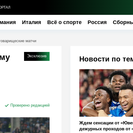
ОРТАЛ
мания
Италия
Всё о спорте
Россия
Сборн
 товарищеские матчи
ему
Эксклюзив
Новости по те
Проверено редакцией
Ждем сенсации от «Юве
дежурных проходов от 