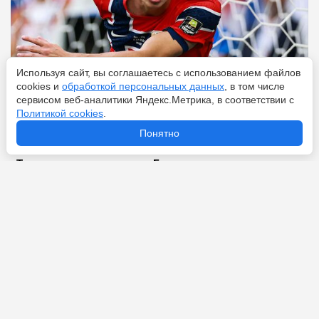
Используя сайт, вы соглашаетесь с использованием файлов
cookies и
обработкой персональных данных
, в том числе
сервисом веб-аналитики Яндекс.Метрика, в соответствии с
Политикой cookies
.
Перейти
7 августа 2026
Понятно
«Тоттенхэм» нацелился на Гакпо: почему нидерландец
так нужен де Дзерби