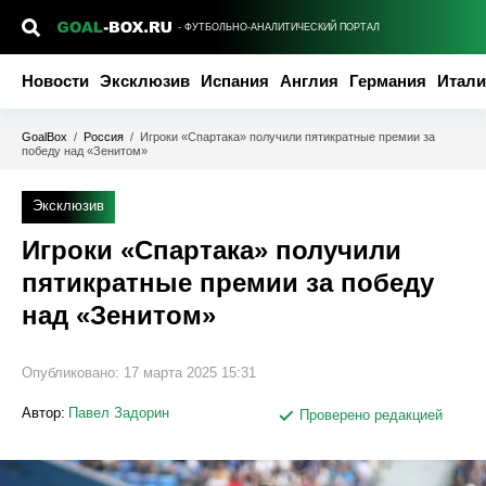
- ФУТБОЛЬНО-АНАЛИТИЧЕСКИЙ ПОРТАЛ
Новости
Эксклюзив
Испания
Англия
Германия
Итали
GoalBox
/
Россия
/
Игроки «Спартака» получили пятикратные премии за
победу над «Зенитом»
Эксклюзив
Игроки «Спартака» получили
пятикратные премии за победу
над «Зенитом»
Опубликовано:
17 марта 2025 15:31
Автор:
Павел Задорин
Проверено редакцией