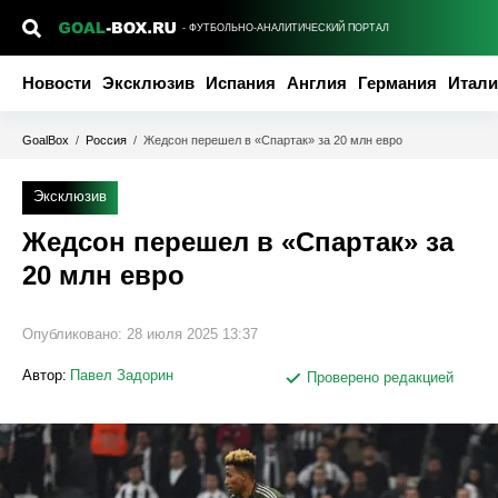
- ФУТБОЛЬНО-АНАЛИТИЧЕСКИЙ ПОРТАЛ
Новости
Эксклюзив
Испания
Англия
Германия
Итали
GoalBox
/
Россия
/
Жедсон перешел в «Спартак» за 20 млн евро
Эксклюзив
Жедсон перешел в «Спартак» за
20 млн евро
Опубликовано:
28 июля 2025 13:37
Автор:
Павел Задорин
Проверено редакцией