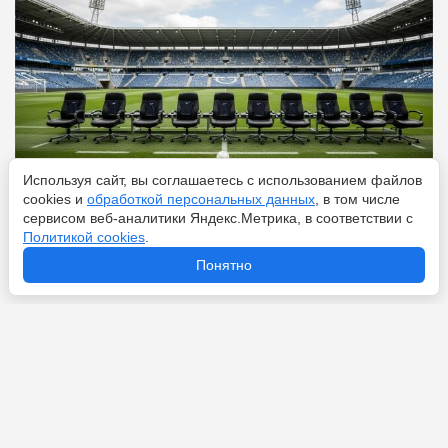
Используя сайт, вы соглашаетесь с использованием файлов
cookies и
обработкой персональных данных
, в том числе
сервисом веб-аналитики Яндекс.Метрика, в соответствии с
Политикой cookies
.
Перейти
8 августа 2026
Понятно
Что значит фол в футболе: объясняем на пальцах
любимый трюк Неймара