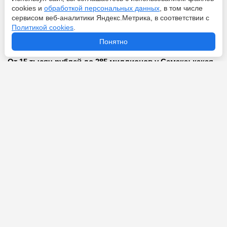
cookies и
обработкой персональных данных
, в том числе
сервисом веб-аналитики Яндекс.Метрика, в соответствии с
Перейти
9 августа 2026
Политикой cookies
.
Понятно
От 15 тысяч рублей до 285 миллионов у Семака: какая
зарплата у тренера по футболу
Перейти
9 августа 2026