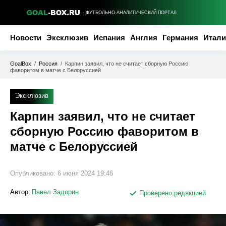
- ФУТБОЛЬНО-АНАЛИТИЧЕСКИЙ ПОРТАЛ
Новости
Эксклюзив
Испания
Англия
Германия
Итали
GoalBox
/
Россия
/
Карпин заявил, что не считает сборную Россию
фаворитом в матче с Белоруссией
Эксклюзив
Карпин заявил, что не считает
сборную Россию фаворитом в
матче с Белоруссией
Опубликовано:
6 июня 2024 19:46
Автор:
Павел Задорин
Проверено редакцией