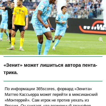
Legion-Media
«Зенит» может лишиться автора пента-
трика.
По информации 365scores, форвард «Зенита»
Маттео Кассьерра может перейти в мексиканский
«Монтеррей». Сам игрок не против уехать из
России. Он считает, что возможный трансфер