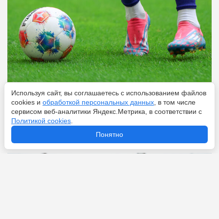
Используя сайт, вы соглашаетесь с использованием файлов
Перейти
6 августа 2026
cookies и
обработкой персональных данных
, в том числе
сервисом веб-аналитики Яндекс.Метрика, в соответствии с
Политикой cookies
.
«Астон Вилла» ведёт переговоры с «Челси» по
Понятно
Николасу Джексону