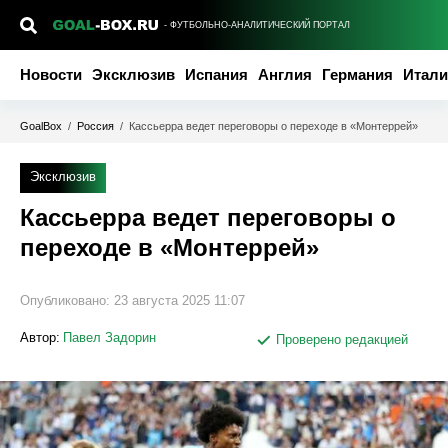
- ФУТБОЛЬНО-АНАЛИТИЧЕСКИЙ ПОРТАЛ
Новости
Эксклюзив
Испания
Англия
Германия
Итали
GoalBox
/
Россия
/
Кассьерра ведет переговоры о переходе в «Монтеррей»
Эксклюзив
Кассьерра ведет переговоры о
переходе в «Монтеррей»
Опубликовано:
23 августа 2025 11:07
Автор:
Павел Задорин
Проверено редакцией