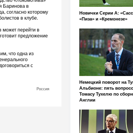
одство «Локомотива»
я Баринова в
да, согласно которому
Новички Серии А: «Сасс
олистов в клубе.
«Пиза» и «Кремонезе»
в может перейти в
 готовит предложение
м, что одна из
генерального
договориться с
Немецкий поворот на Т
Альбионе: пять вопросо
Россия
Томасу Тухелю по сбор
Англии