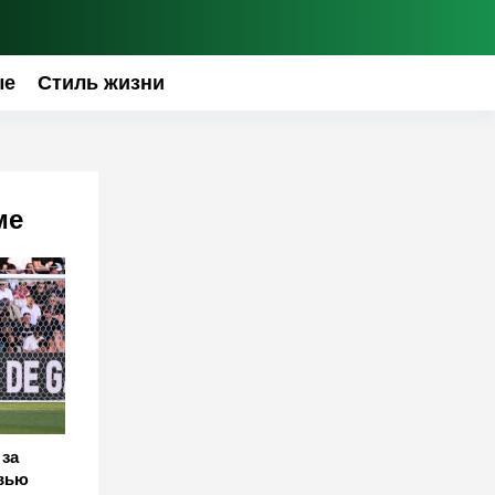
ые
Стиль жизни
ме
 за
вью