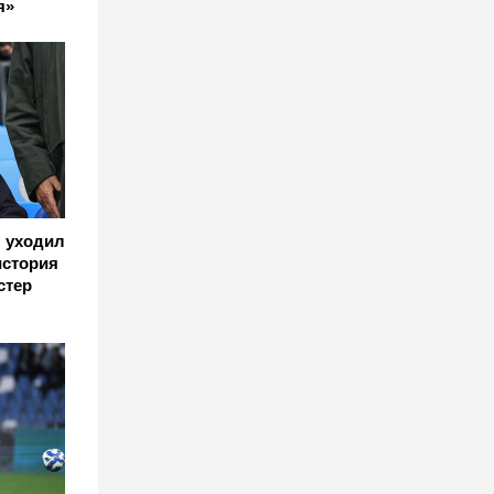
я»
н уходил
история
стер