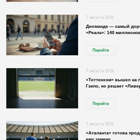
7 августа 2026
Диоманде — самый доро
«Реала»: 140 миллионов
Перейти
7 августа 2026
«Тоттенхэм» вышел на 
Гакпо, но решает «Ливе
Перейти
7 августа 2026
«Аталанта» готова про
ему замену