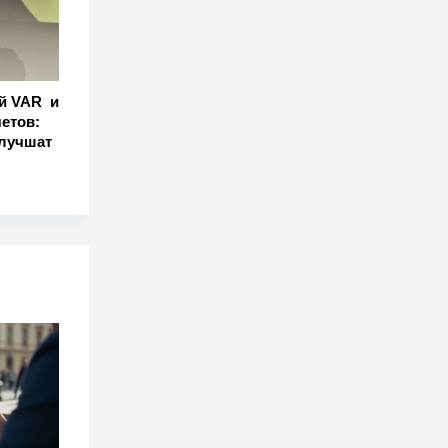
й VAR и
етов:
улучшат