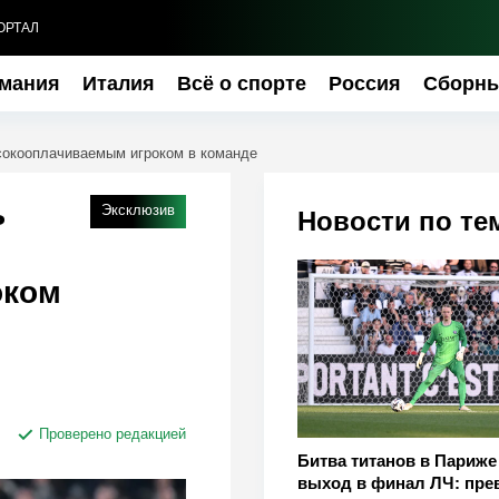
ОРТАЛ
мания
Италия
Всё о спорте
Россия
Сборн
сокооплачиваемым игроком в команде
ь
Эксклюзив
Новости по те
оком
Проверено редакцией
Битва титанов в Париже
выход в финал ЛЧ: пре