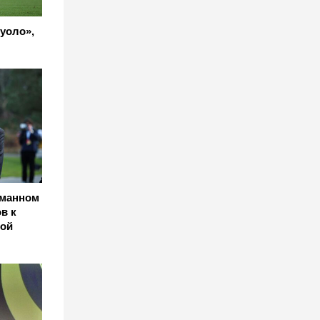
уоло»,
уманном
в к
ной