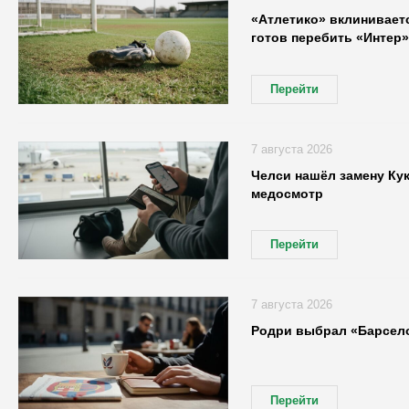
«Атлетико» вклиниваетс
готов перебить «Интер»
Перейти
7 августа 2026
Челси нашёл замену Кук
медосмотр
Перейти
7 августа 2026
Родри выбрал «Барсело
Перейти