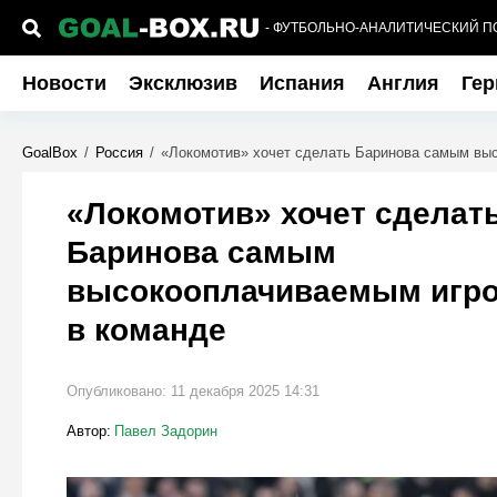
- ФУТБОЛЬНО-АНАЛИТИЧЕСКИЙ П
Новости
Эксклюзив
Испания
Англия
Гер
GoalBox
/
Россия
/
«Локомотив» хочет сделать Баринова самым вы
«Локомотив» хочет сделат
Баринова самым
высокооплачиваемым игр
в команде
Опубликовано:
11 декабря 2025 14:31
Автор:
Павел Задорин