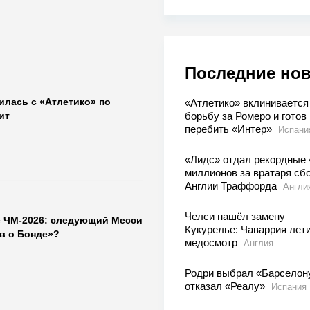
Последние но
илась с «Атлетико» по
«Атлетико» вклинивается
борьбу за Ромеро и готов
ит
перебить «Интер»
Испани
«Лидс» отдал рекордные 
миллионов за вратаря сб
Англии Траффорда
Англи
Челси нашёл замену
е ЧМ-2026: следующий Месси
Кукурелье: Чаваррия лети
в о Бонде»?
медосмотр
Англия
Родри выбрал «Барселон
отказал «Реалу»
Испания