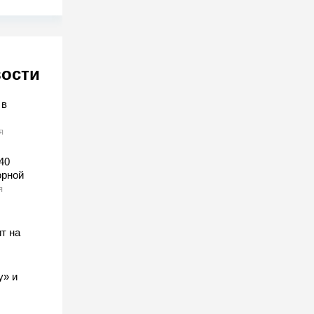
вости
 в
я
40
орной
я
т на
у» и