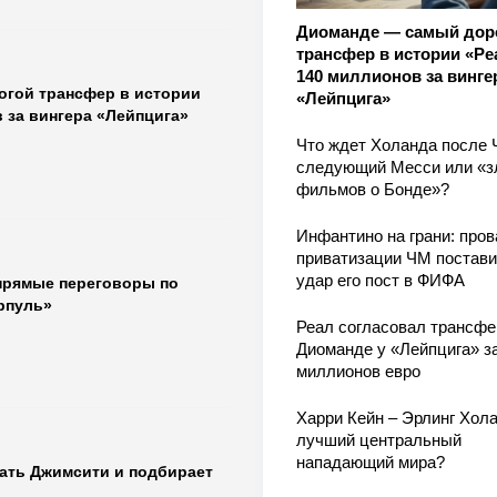
Диоманде — самый дор
трансфер в истории «Ре
140 миллионов за винге
гой трансфер в истории
«Лейпцига»
 за вингера «Лейпцига»
Что ждет Холанда после 
следующий Месси или «з
фильмов о Бонде»?
Инфантино на грани: пров
приватизации ЧМ постави
удар его пост в ФИФА
прямые переговоры по
рпуль»
Реал согласовал трансфе
Диоманде у «Лейпцига» з
миллионов евро
Харри Кейн – Эрлинг Хола
лучший центральный
нападающий мира?
дать Джимсити и подбирает