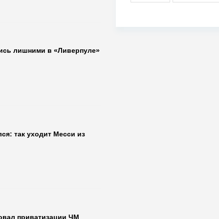
лись лишними в «Ливерпуле»
я: так уходит Месси из
ровал приватизации ЧМ