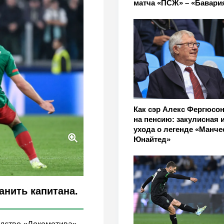
матча «ПСЖ» – «Бавари
Как сэр Алекс Фергюсо
на пенсию: закулисная 
ухода о легенде «Манче
Юнайтед»
нить капитана.