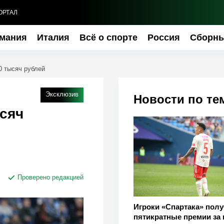
ОРТАЛ
мания
Италия
Всё о спорте
Россия
Сборн
0 тысяч рублей
Эксклюзив
Новости по те
сяч
Проверено редакцией
Игроки «Спартака» пол
пятикратные премии за 