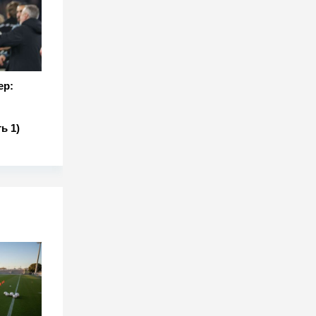
ер:
ь 1)