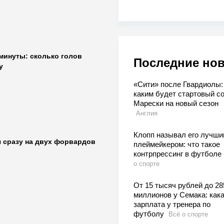
 минуты: сколько голов
Последние но
у
«Сити» после Гвардиолы:
каким будет стартовый с
Марески на новый сезон
Англия
Клопп называл его лучши
 сразу на двух форвардов
плеймейкером: что такое
контрпрессинг в футболе
о спорте
От 15 тысяч рублей до 28
миллионов у Семака: как
зарплата у тренера по
футболу
Всё о спорте