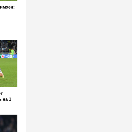
симхен:
т
 на 1