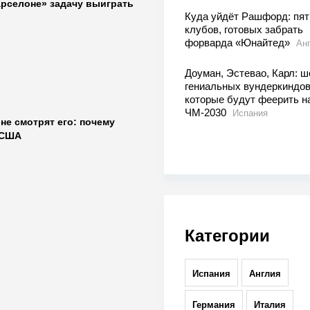
арселоне» задачу выиграть
Куда уйдёт Рашфорд: пят
клубов, готовых забрать
форварда «Юнайтед»
Ан
Доуман, Эстевао, Карл: ш
гениальных вундеркиндов
которые будут феерить н
ЧМ-2030
Испания
не смотрят его: почему
 США
Категории
Испания
Англия
Германия
Италия