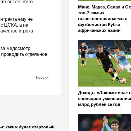
то после этого
Мане, Марез, Салах и О
топ-7 самых
высокооплачиваемых
онтракта ему не
футболистов Кубка
 с ЦСКА, а на
африканских наций
ачестве игрока
 за медосмотр
 проводить отдельное
Россия
Доходы «Локомотива» о
спонсоров уменьшились
млрд рублей за год
ы: каким будет стартовый