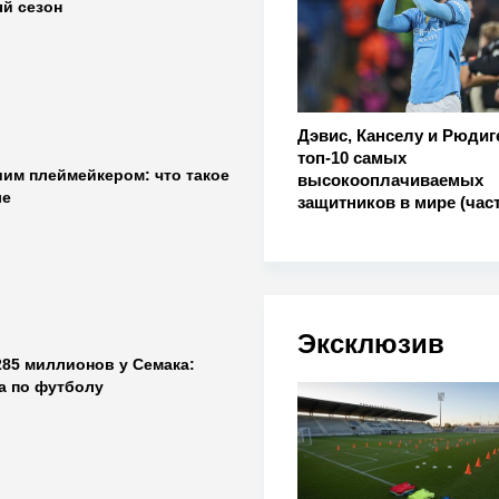
ый сезон
Дэвис, Канселу и Рюдиг
топ-10 самых
шим плеймейкером: что такое
высокооплачиваемых
ле
защитников в мире (част
Эксклюзив
285 миллионов у Семака:
ра по футболу