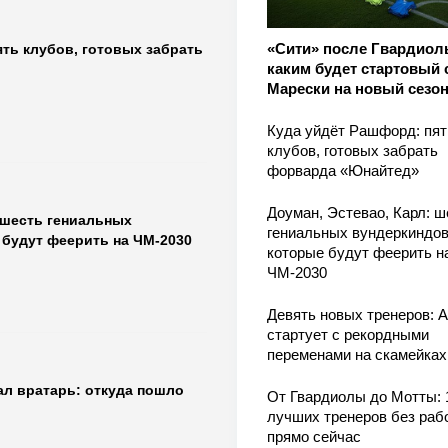
«Сити» после Гвардиол
ть клубов, готовых забрать
каким будет стартовый 
Марески на новый сезо
Куда уйдёт Рашфорд: пят
клубов, готовых забрать
форварда «Юнайтед»
Доуман, Эстевао, Карл: ш
 шесть гениальных
гениальных вундеркиндов
 будут феерить на ЧМ-2030
которые будут феерить н
ЧМ-2030
Девять новых тренеров: 
стартует с рекордными
переменами на скамейках
ал вратарь: откуда пошло
От Гвардиолы до Мотты: 
лучших тренеров без раб
прямо сейчас