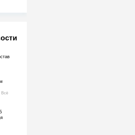
вости
остав
м
Всё
5
ая