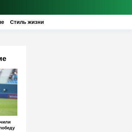
ые
Стиль жизни
ме
учили
победу