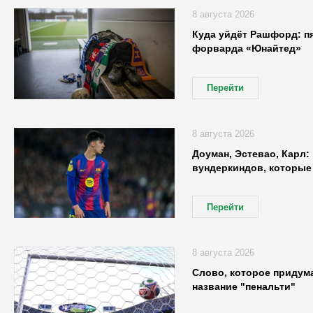
8 августа 2026
Куда уйдёт Рашфорд: пя
форварда «Юнайтед»
Перейти
8 августа 2026
Доуман, Эстевао, Карл:
вундеркиндов, которые
Перейти
8 августа 2026
Слово, которое придум
название "пенальти"