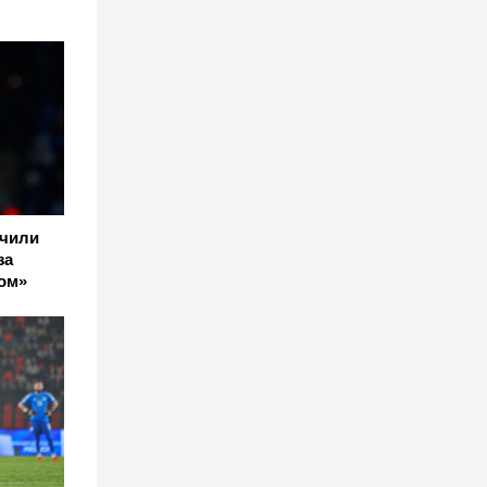
учили
за
ом»