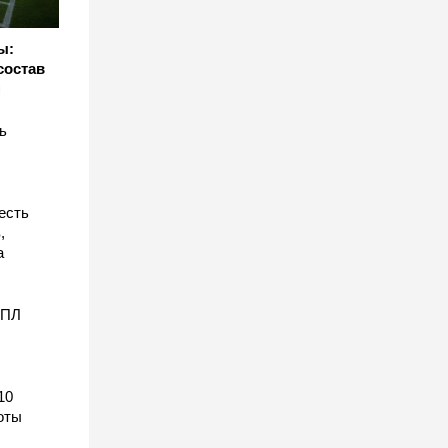
ы:
состав
н
ь
есть
,
а
АПЛ
10
оты