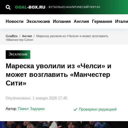
- ФУТБОЛЬНО-АНАЛИТИЧЕСКИЙ ПОРТАЛ
Новости
Эксклюзив
Испания
Англия
Германия
Итали
GoalBox
/
Англия
/
Мареска уволили из «Челси» и может возглавить
«Манчестер Сити»
Эксклюзив
Мареска уволили из «Челси» и
может возглавить «Манчестер
Сити»
Опубликовано:
1 января 2026 17:45
Автор:
Павел Задорин
Проверено редакцией