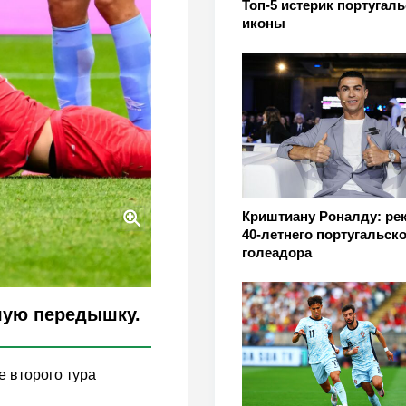
Топ-5 истерик португал
иконы
Криштиану Роналду: ре
40-летнего португальско
голеадора
ьшую передышку.
е второго тура