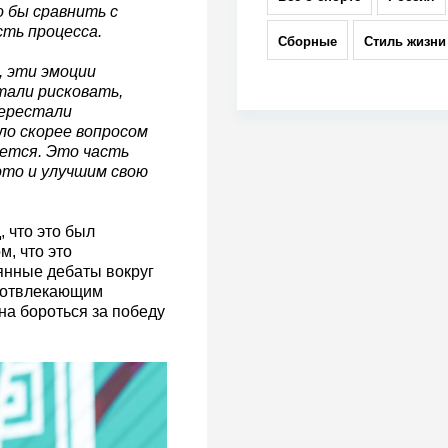
 бы сравнить с
сть процесса.
Сборные
Стиль жизни
, эти эмоции
тали рисковать,
перестали
ло скорее вопросом
ается. Это часть
это и улучшим свою
 что это был
м, что это
янные дебаты вокруг
 отвлекающим
на бороться за победу