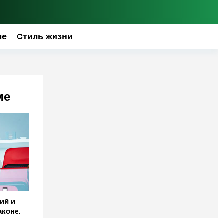
ые
Стиль жизни
ме
ий и
аконе.