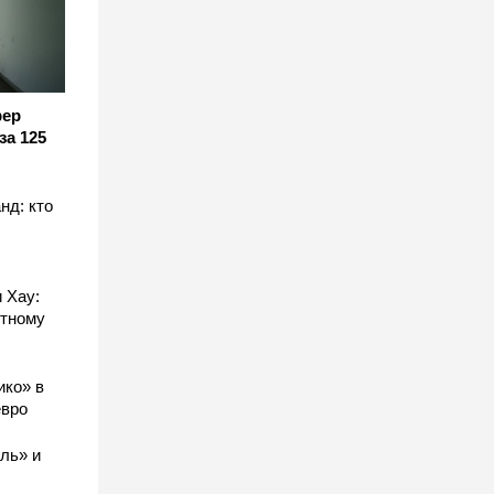
фер
за 125
нд: кто
 Хау:
стному
ико» в
евро
ль» и