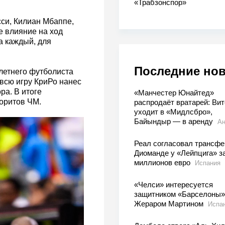
«Трабзонспор»
сси, Килиан Мбаппе,
е влияние на ход
а каждый, для
Последние но
летнего футболиста
 всю игру КриРо нанес
ора. В итоге
«Манчестер Юнайтед»
оритов ЧМ.
распродаёт вратарей: Вит
уходит в «Мидлсбро»,
Байындыр — в аренду
Ан
Реал согласовал трансфе
Диоманде у «Лейпцига» з
миллионов евро
Испания
«Челси» интересуется
защитником «Барселоны»
Жераром Мартином
Испа