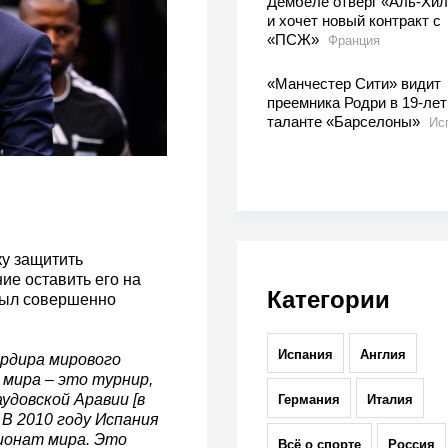
Дембеле отверг «Аль-Хи
и хочет новый контракт с
«ПСЖ»
Франция
«Манчестер Сити» видит
преемника Родри в 19-ле
таланте «Барселоны»
Ис
у защитить
е оставить его на
Категории
 был совершенно
Испания
Англия
рдира мирового
 мира – это турнир,
удовской Аравии [в
Германия
Италия
 В 2010 году Испания
ионат мира. Это
Всё о спорте
Россия