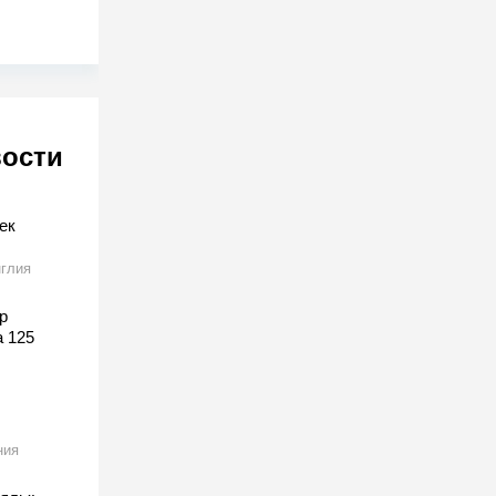
вости
ек
глия
р
а 125
ния