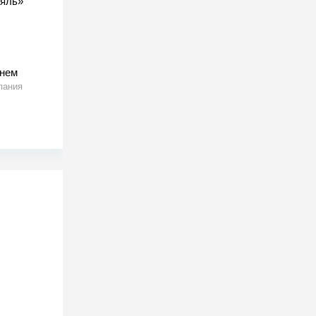
ляль»
тнем
пания