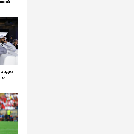
ьской
корды
го