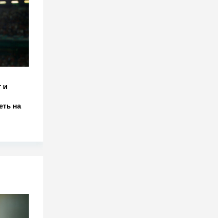
 и
еть на