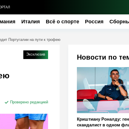
ОРТАЛ
мания
Италия
Всё о спорте
Россия
Сборн
едит Португалии на пути к трофею
Эксклюзив
Новости по те
фею
Проверено редакцией
Криштиану Роналду: ген
скандалист в одном фл