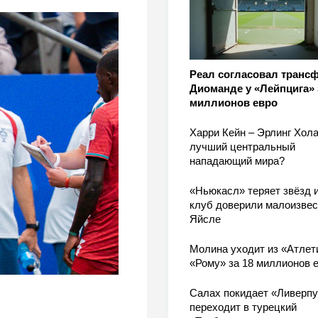
Реал согласовал транс
Диоманде у «Лейпцига» 
миллионов евро
Харри Кейн – Эрлинг Хола
лучший центральный
нападающий мира?
«Ньюкасл» теряет звёзд и
клуб доверили малоизве
Яйсле
Молина уходит из «Атлет
«Рому» за 18 миллионов 
Салах покидает «Ливерпу
переходит в турецкий