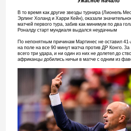
Ужасное начало
В то время как другие звезды турнира (Лионель Ме
Эрлинг Холанд и Харри Кейн), оказали значительно
матчей первого тура, забив как минимум по два гол
Роналду старт мундиаля выдался неудачным
По непонятным причинам Мартинес не оставил 41-
на поле на все 90 минут матча против ДР Конго. За
всего три удара, и ни один из них не долетел до ств
африканцы добились ничьи в матче с одним из фав