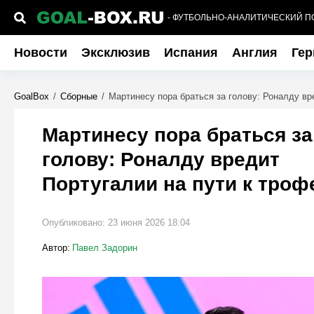
- ФУТБОЛЬНО-АНАЛИТИЧЕСКИЙ П
Новости
Эксклюзив
Испания
Англия
Гер
GoalBox
/
Сборные
/
Мартинесу пора браться за голову: Роналду вр
Мартинесу пора браться за
голову: Роналду вредит
Португалии на пути к тро
Опубликовано:
23 июня 2026 18:04
Автор:
Павел Задорин