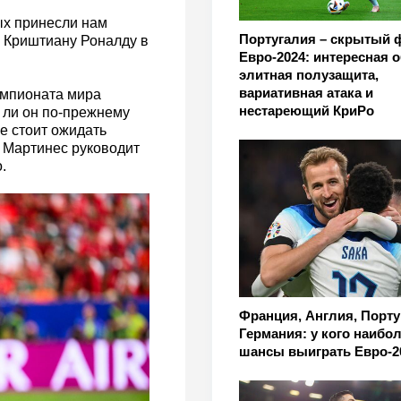
х принесли нам
Португалия – скрытый 
 Криштиану Роналду в
Евро-2024: интересная 
элитная полузащита,
вариативная атака и
емпионата мира
нестареющий КриРо
 ли он по-прежнему
не стоит ожидать
 Мартинес руководит
.
Франция, Англия, Порту
Германия: у кого наибо
шансы выиграть Евро-2