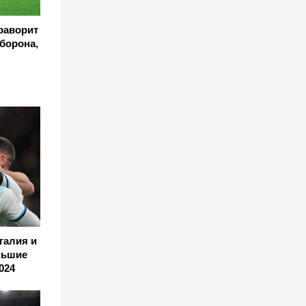
фаворит
оборона,
галия и
льшие
024