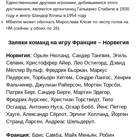
Единственными другими игроками, добившимися этого
достижения, являются аргентинец Гильермо Стабиле в 1930
году и венгр Шандор Кочиш в 1954 году.
Мбаппе может обогнать Мирослава Клозе по числу голов на
ЧМ (сейчас у обоих по 16).
Заявки команд на игру Франция – Норвегия
Норвегия:
Орьян Нюланд, Сандер Тангвик, Эгиль
Селвик, Кристоффер Айер, Лео Остигорд, Дэвид
Мёллер Вульф, Фредрик Бьоркан, Маркус
Педерсен, Торбьорн Хеггем, Сондре Лангос, Хенрик
Фальченер, Джулиан Райерсон, Мортен Торсби,
Патрик Берг, Сандер Берге, Мартин Эдегор,
Фредрик Аурснес, Кристиан Торстведт, Тело
Осгаард, Антонио Нуса, Оскар Бобб, Йенс Петтер
Хауге, Александр Сёрлот, Эрлинг Холланд, Йорген
Странд Ларсен, Андреас Шельдеруп.
Франция:
Брис Самба, Майк Меньян, Робин