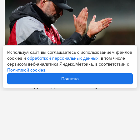
Используя сайт, вы соглашаетесь с использованием файлов
cookies и
обработкой персональных данных
, в том числе
сервисом веб-аналитики Яндекс.Метрика, в соответствии с
Перейти
9 августа 2026
Политикой cookies
.
Понятно
От 15 тысяч рублей до 285 миллионов у Семака: какая
зарплата у тренера по футболу