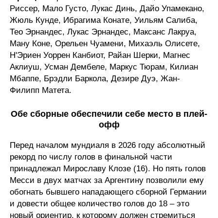
Риссер, Мало Густо, Лукас Динь, Дайо Упамекано,
Жюль Кунде, Ибрагима Конате, Уильям Салиба,
Тео Эрнандес, Лукас Эрнандес, Максанс Лакруа,
Ману Коне, Орельен Чуамени, Михаэль Олисете,
Н'Эриен Уоррен Канбиот, Райан Шерки, Магнес
Аклиуш, Усман Дембеле, Маркус Тюрам, Килиан
Мбаппе, Брэдли Баркола, Дезире Дуэ, Жан-
Филипп Матета.
Обе сборные обеспечили себе место в плей-
офф
Перед началом мундиаля в 2026 году абсолютный
рекорд по числу голов в финальной части
принадлежал Мирославу Клозе (16). Но пять голов
Месси в двух матчах за Аргентину позволили ему
обогнать бывшего нападающего сборной Германии
и довести общее количество голов до 18 – это
новый ориентир, к которому должен стремиться