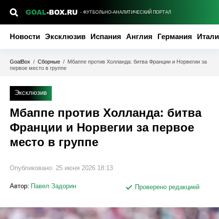
- ФУТБОЛЬНО-АНАЛИТИЧЕСКИЙ ПОРТАЛ
Новости
Эксклюзив
Испания
Англия
Германия
Итали
GoalBox
/
Сборные
/
Мбаппе против Холланда: битва Франции и Норвегии за
первое место в группе
Эксклюзив
Мбаппе против Холланда: битва
Франции и Норвегии за первое
место в группе
Опубликовано:
25 июня 2026 18:13
Автор:
Павел Задорин
Проверено редакцией