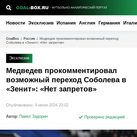
- ФУТБОЛЬНО-АНАЛИТИЧЕСКИЙ ПОРТАЛ
Новости
Эксклюзив
Испания
Англия
Германия
Итали
GoalBox
/
Россия
/
Медведев прокомментировал возможный переход
Соболева в «Зенит»: «Нет запретов»
Эксклюзив
Медведев прокомментировал
возможный переход Соболева в
«Зенит»: «Нет запретов»
Опубликовано:
4 июня 2024 20:02
Автор:
Павел Задорин
Проверено редакцией