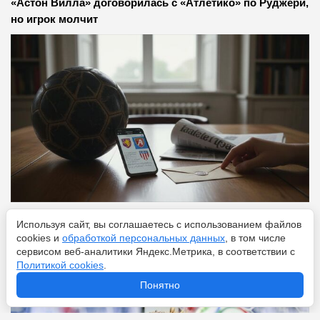
«Астон Вилла» договорилась с «Атлетико» по Руджери,
но игрок молчит
Используя сайт, вы соглашаетесь с использованием файлов
Перейти
7 августа 2026
cookies и
обработкой персональных данных
, в том числе
сервисом веб-аналитики Яндекс.Метрика, в соответствии с
Политикой cookies
.
Что ждет Холанда после ЧМ-2026: следующий Месси
Понятно
или «злодей из фильмов о Бонде»?