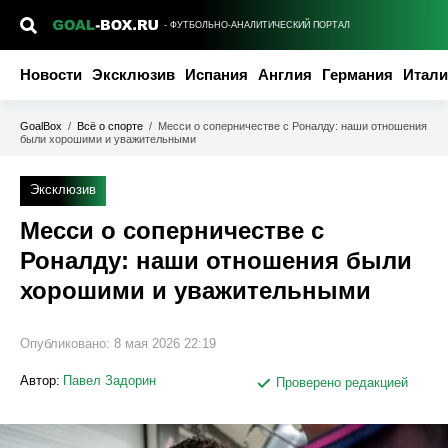
- ФУТБОЛЬНО-АНАЛИТИЧЕСКИЙ ПОРТАЛ
Новости
Эксклюзив
Испания
Англия
Германия
Итали
GoalBox
/
Всё о спорте
/
Месси о соперничестве с Роналду: наши отношения
были хорошими и уважительными
Эксклюзив
Месси о соперничестве с
Роналду: наши отношения были
хорошими и уважительными
Опубликовано:
8 мая 2026 22:19
Автор:
Павел Задорин
Проверено редакцией