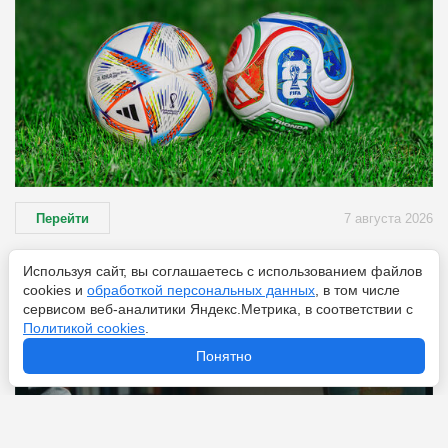
Перейти
7 августа 2026
Используя сайт, вы соглашаетесь с использованием файлов
Дешам отказал «Аль-Ахли»: чемпион мира не поедет в
cookies и
обработкой персональных данных
, в том числе
сервисом веб-аналитики Яндекс.Метрика, в соответствии с
Саудовскую Аравию
Политикой cookies
.
Понятно