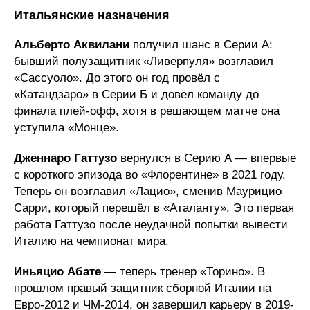
Итальянские назначения
Альберто Аквилани
получил шанс в Серии А:
бывший полузащитник «Ливерпуля» возглавил
«Сассуоло». До этого он год провёл с
«Катандзаро» в Серии Б и довёл команду до
финала плей-офф, хотя в решающем матче она
уступила «Монце».
Дженнаро Гаттузо
вернулся в Серию А — впервые
с короткого эпизода во «Флорентине» в 2021 году.
Теперь он возглавил «Лацио», сменив Маурицио
Сарри, который перешёл в «Аталанту». Это первая
работа Гаттузо после неудачной попытки вывести
Италию на чемпионат мира.
Иньяцио Абате
— теперь тренер «Торино». В
прошлом правый защитник сборной Италии на
Евро-2012 и ЧМ-2014, он завершил карьеру в 2019-