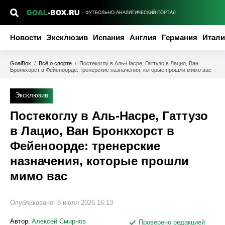
- ФУТБОЛЬНО-АНАЛИТИЧЕСКИЙ ПОРТАЛ
Новости
Эксклюзив
Испания
Англия
Германия
Итали
GoalBox
/
Всё о спорте
/
Постекоглу в Аль-Насре, Гаттузо в Лацио, Ван
Бронкхорст в Фейеноорде: тренерские назначения, которые прошли мимо вас
Эксклюзив
Постекоглу в Аль-Насре, Гаттузо
в Лацио, Ван Бронкхорст в
Фейеноорде: тренерские
назначения, которые прошли
мимо вас
Опубликовано:
8 июля 2026 16:13
Автор:
Алексей Смирнов
Проверено редакцией