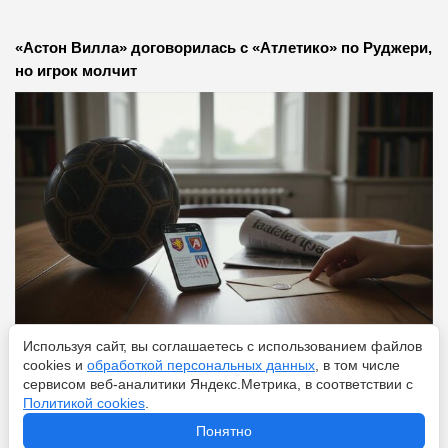
«Астон Вилла» договорилась с «Атлетико» по Руджери,
но игрок молчит
Используя сайт, вы соглашаетесь с использованием файлов
Перейти
7 августа 2026
cookies и
обработкой персональных данных
, в том числе
сервисом веб-аналитики Яндекс.Метрика, в соответствии с
Политикой cookies
.
Что ждет Холанда после ЧМ-2026: следующий Месси
Понятно