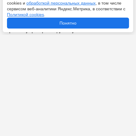
Перейти
9 августа 2026
cookies и
обработкой персональных данных
, в том числе
сервисом веб-аналитики Яндекс.Метрика, в соответствии с
Политикой cookies
.
Понятно
От 15 тысяч рублей до 285 миллионов у Семака: какая
зарплата у тренера по футболу
Перейти
9 августа 2026