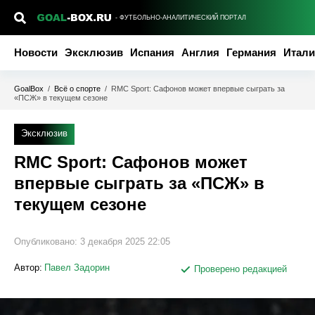
- ФУТБОЛЬНО-АНАЛИТИЧЕСКИЙ ПОРТАЛ
Новости
Эксклюзив
Испания
Англия
Германия
Итали
GoalBox
/
Всё о спорте
/
RMC Sport: Сафонов может впервые сыграть за
«ПСЖ» в текущем сезоне
Эксклюзив
RMC Sport: Сафонов может
впервые сыграть за «ПСЖ» в
текущем сезоне
Опубликовано:
3 декабря 2025 22:05
Автор:
Павел Задорин
Проверено редакцией