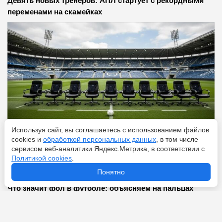
Девять новых тренеров: АПЛ стартует с рекордными
переменами на скамейках
Используя сайт, вы соглашаетесь с использованием файлов
cookies и
обработкой персональных данных
, в том числе
сервисом веб-аналитики Яндекс.Метрика, в соответствии с
Перейти
8 августа 2026
Политикой cookies
.
Понятно
Что значит фол в футболе: объясняем на пальцах
любимый трюк Неймара