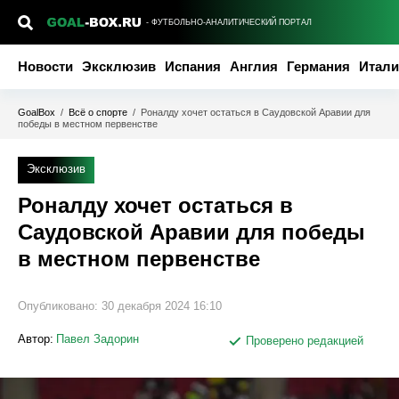
- ФУТБОЛЬНО-АНАЛИТИЧЕСКИЙ ПОРТАЛ
Новости
Эксклюзив
Испания
Англия
Германия
Итали
GoalBox
/
Всё о спорте
/
Роналду хочет остаться в Саудовской Аравии для
победы в местном первенстве
Эксклюзив
Роналду хочет остаться в
Саудовской Аравии для победы
в местном первенстве
Опубликовано:
30 декабря 2024 16:10
Автор:
Павел Задорин
Проверено редакцией