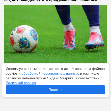
Используя сайт, вы соглашаетесь с использованием файлов
Перейти
6 августа 2026
cookies и
обработкой персональных данных
, в том числе
сервисом веб-аналитики Яндекс.Метрика, в соответствии с
Политикой cookies
.
«Астон Вилла» ведёт переговоры с «Челси» по
Понятно
Николасу Джексону