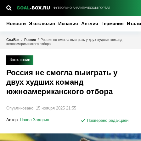
- ФУТБОЛЬНО-АНАЛИТИЧЕСКИЙ ПОРТАЛ
Новости
Эксклюзив
Испания
Англия
Германия
Итали
GoalBox
/
Россия
/
Россия не смогла выиграть у двух худших команд
южноамериканского отбора
Эксклюзив
Россия не смогла выиграть у
двух худших команд
южноамериканского отбора
Опубликовано:
15 ноября 2025 21:55
Автор:
Павел Задорин
Проверено редакцией