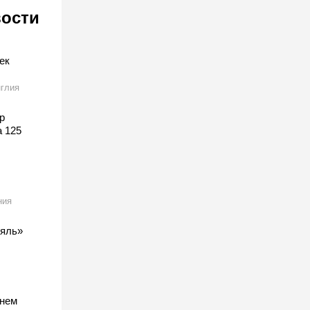
вости
ек
глия
р
а 125
ния
ляль»
тнем