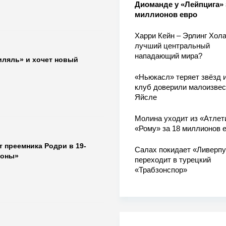
Диоманде у «Лейпцига» 
миллионов евро
Харри Кейн – Эрлинг Хола
лучший центральный
нападающий мира?
иляль» и хочет новый
«Ньюкасл» теряет звёзд и
клуб доверили малоизве
Яйсле
Молина уходит из «Атлет
«Рому» за 18 миллионов 
 преемника Родри в 19-
Салах покидает «Ливерпу
лоны»
переходит в турецкий
«Трабзонспор»