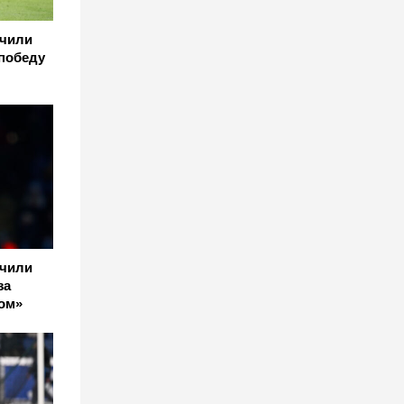
учили
победу
учили
за
ом»