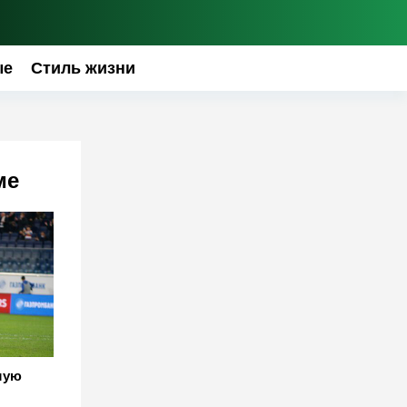
ые
Стиль жизни
ме
шую