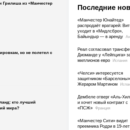
и Грилиша из «Манчестер
Последние но
«Манчестер Юнайтед»
распродаёт вратарей: Вит
уходит в «Мидлсбро»,
Байындыр — в аренду
Ан
Реал согласовал трансфе
ировкам, но не полетел с
Диоманде у «Лейпцига» з
миллионов евро
Испания
«Челси» интересуется
защитником «Барселоны»
Жераром Мартином
Испа
Дембеле отверг «Аль-Хи
и хочет новый контракт с
ланд: кто лучший
«ПСЖ»
ий мира?
Франция
«Манчестер Сити» видит
преемника Родри в 19-ле