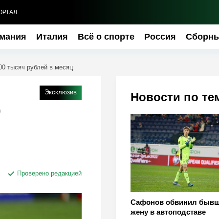
ОРТАЛ
мания
Италия
Всё о спорте
Россия
Сборн
00 тысяч рублей в месяц
Эксклюзив
Новости по те
0
Проверено редакцией
Сафонов обвинил быв
жену в автоподставе