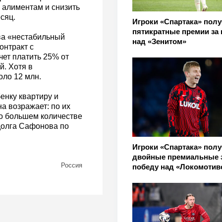
 алиментам и снизить
сяц.
Игроки «Спартака» пол
пятикратные премии за 
ва «нестабильный
над «Зенитом»
онтракт с
чет платить 25% от
й. Хотя в
ло 12 млн.
енку квартиру и
а возражает: по их
до большем количестве
 долга Сафонова по
Игроки «Спартака» пол
двойные премиальные 
Россия
победу над «Локомотив