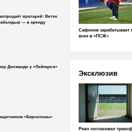
аспродаёт вратарей: Витек
Байындыр — в аренду
Сафонов зарабатывает
всех в «ПСЖ»
фер Диоманде у «Лейпцига»
Эксклюзив
защитником «Барселоны»
Реал согласовал транс