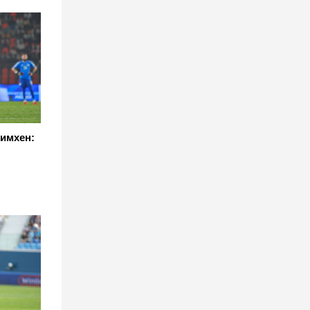
симхен: