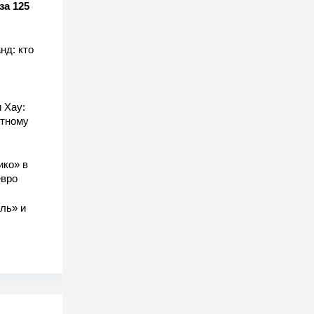
за 125
нд: кто
 Хау:
стному
ико» в
евро
ль» и