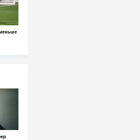
 меньше
фер