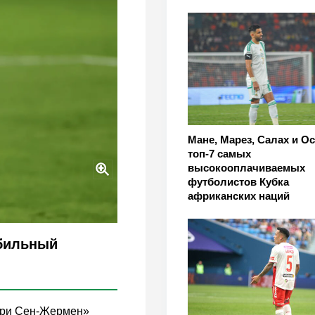
Мане, Марез, Салах и О
топ-7 самых
высокооплачиваемых
футболистов Кубка
африканских наций
абильный
ари Сен-Жермен»