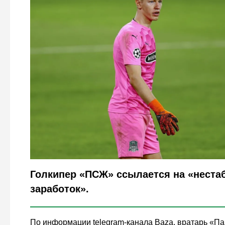
Legion-Media
Голкипер «ПСЖ» ссылается на «нест
заработок».
По информации telegram-канала Baza, вратарь «П