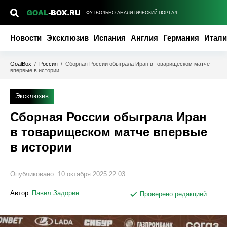
- ФУТБОЛЬНО-АНАЛИТИЧЕСКИЙ ПОРТАЛ
Новости
Эксклюзив
Испания
Англия
Германия
Итали
GoalBox
/
Россия
/
Сборная России обыграла Иран в товарищеском матче
впервые в истории
Эксклюзив
Сборная России обыграла Иран
в товарищеском матче впервые
в истории
Опубликовано:
10 октября 2025 22:03
Автор:
Павел Задорин
Проверено редакцией