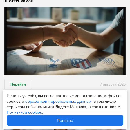
«Тоттенхэма»
Перейти
7 августа 2026
Используя сайт, вы соглашаетесь с использованием файлов
cookies и
обработкой персональных данных
, в том числе
Второй после Роналду: сколько всего голов забил
сервисом веб-аналитики Яндекс.Метрика, в соответствии с
Месси
Политикой cookies
.
Понятно