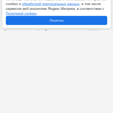
cookies и
обработкой персональных данных
, в том числе
сервисом веб-аналитики Яндекс.Метрика, в соответствии с
Политикой cookies
.
Перейти
8 августа 2026
Понятно
Сколько голов забил Пеле за карьеру: даже ФИФА и
Книга Гиннесса не сошлись в цифрах
Перейти
8 августа 2026