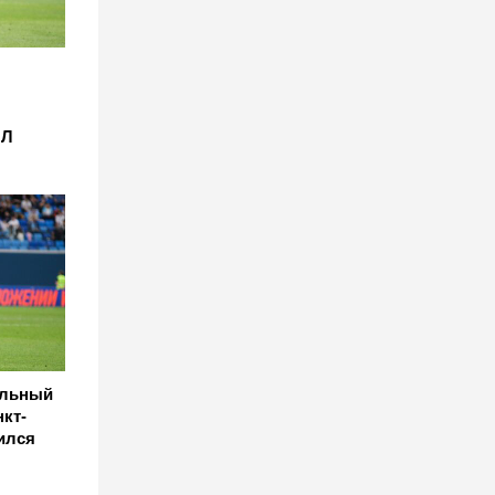
ПЛ
альный
нкт-
ился