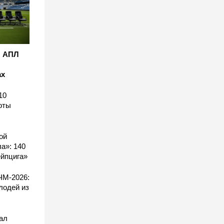
: АПЛ
ах
10
оты
ой
а»: 140
ейпцига»
ЧМ-2026:
лодей из
ал