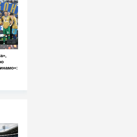
а»,
ро
инамо»: