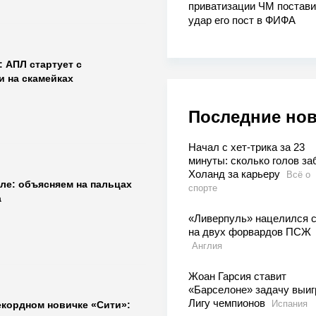
приватизации ЧМ постави
удар его пост в ФИФА
 АПЛ стартует с
 на скамейках
Последние но
Начал с хет-трика за 23
минуты: сколько голов за
Холанд за карьеру
Всё о
ле: объясняем на пальцах
спорте
а
«Ливерпуль» нацелился с
на двух форвардов ПСЖ
Англия
Жоан Гарсия ставит
«Барселоне» задачу выиг
Лигу чемпионов
Испания
екордном новичке «Сити»: