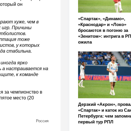
который он
«Спартак», «Динамо»,
рают хуже, чем в
«Краснодар» и «Локо»
 игр. Причины
бросаются в погоню за
утболистов.
«Зенитом»: интрига в Р
аптация тоже
ожила
истов, у которых
да стабильна.
иногда ярко
ь а настраивается на
ащите, к команде
ся за чемпионство в
пятое место (20
Дерзкий «Акрон», пров
«Спартак» и каток из Са
Петербурга: чем запомн
Россия
первый тур РПЛ