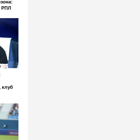
езона:
у РПЛ
:
 клуб