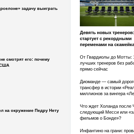
арселоне» задачу выиграть
Девять новых тренеров
стартует с рекордными
переменами на скамейк
От Гвардиолы до Мотты: 
не смотрят его: почему
лучших тренеров без раб
 США
прямо сейчас
Диоманде — самый дорог
трансфер в истории «Реал
миллионов за вингера «Л
Что ждет Холанда после 
л на окружение Педру Нету
следующий Месси или «з
фильмов о Бонде»?
Инфантино на грани: пров