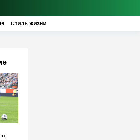
ые
Стиль жизни
ме
нт,