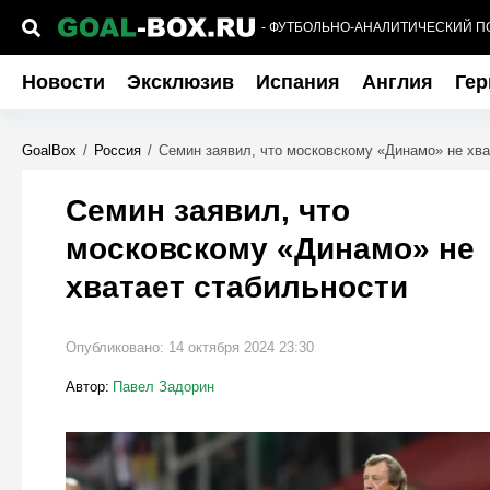
- ФУТБОЛЬНО-АНАЛИТИЧЕСКИЙ П
Новости
Эксклюзив
Испания
Англия
Гер
GoalBox
/
Россия
/
Семин заявил, что московскому «Динамо» не хва
Семин заявил, что
московскому «Динамо» не
хватает стабильности
Опубликовано:
14 октября 2024 23:30
Автор:
Павел Задорин