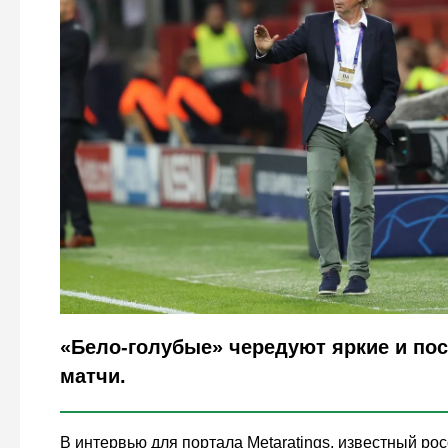
Legion-Media
«Бело-голубые» чередуют яркие и по
матчи.
В интервью для портала Metaratings, известный ро