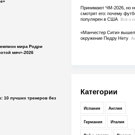
е»
Принимают ЧМ-2026, но н
смотрят его: почему футб
популярен в США
Всё о с
«Манчестер Сити» вышел
окружение Педру Нету
А
чемпион мира Родри
лотой мяч»-2026
Категории
: 10 лучших тренеров без
Испания
Англия
Германия
Италия