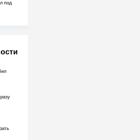
л под
вости
бил
разу
рать