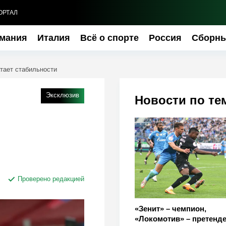
ОРТАЛ
мания
Италия
Всё о спорте
Россия
Сборн
тает стабильности
Эксклюзив
Новости по те
Проверено редакцией
«Зенит» – чемпион,
«Локомотив» – претенде