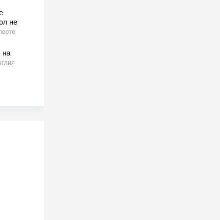
е
ол не
порте
 на
нглия