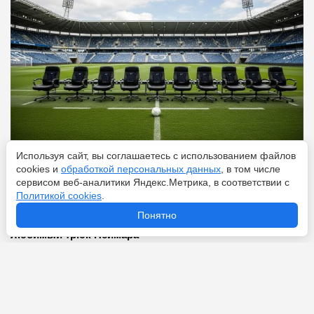
Используя сайт, вы соглашаетесь с использованием файлов
cookies и
обработкой персональных данных
, в том числе
Перейти
8 августа 2026
сервисом веб-аналитики Яндекс.Метрика, в соответствии с
Политикой cookies
.
Понятно
Что значит фол в футболе: объясняем на пальцах
любимый трюк Неймара