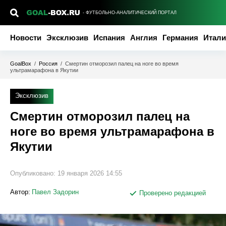
- ФУТБОЛЬНО-АНАЛИТИЧЕСКИЙ ПОРТАЛ
Новости
Эксклюзив
Испания
Англия
Германия
Итали
GoalBox
/
Россия
/
Смертин отморозил палец на ноге во время
ультрамарафона в Якутии
Эксклюзив
Смертин отморозил палец на
ноге во время ультрамарафона в
Якутии
Опубликовано:
19 января 2026 14:55
Автор:
Павел Задорин
Проверено редакцией