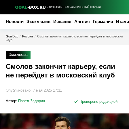
- ФУТБОЛЬНО-АНАЛИТИЧЕСКИЙ ПОРТАЛ
Новости
Эксклюзив
Испания
Англия
Германия
Итали
GoalBox
/
Россия
/
Смолов закончит карьеру, если не перейдет в московский
клуб
Эксклюзив
Смолов закончит карьеру, если
не перейдет в московский клуб
Опубликовано:
7 мая 2025 17:11
Автор:
Павел Задорин
Проверено редакцией