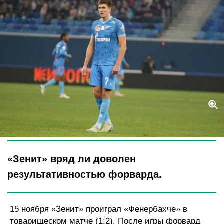
Legion-Media
«Зенит» вряд ли доволен
результативностью форварда.
15 ноября «Зенит» проиграл «Фенербахче» в
товарищеском матче (1:2). После игры форвард