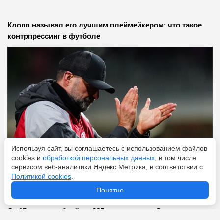
Клопп называл его лучшим плеймейкером: что такое
контрпрессинг в футболе
Используя сайт, вы соглашаетесь с использованием файлов
cookies и
обработкой персональных данных
, в том числе
сервисом веб-аналитики Яндекс.Метрика, в соответствии с
Политикой cookies
.
Перейти
9 августа 2026
Понятно
От 15 тысяч рублей до 285 миллионов у Семака: какая