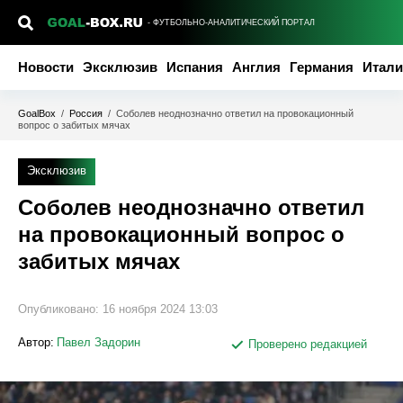
- ФУТБОЛЬНО-АНАЛИТИЧЕСКИЙ ПОРТАЛ
Новости
Эксклюзив
Испания
Англия
Германия
Итали
GoalBox
/
Россия
/
Соболев неоднозначно ответил на провокационный
вопрос о забитых мячах
Эксклюзив
Соболев неоднозначно ответил
на провокационный вопрос о
забитых мячах
Опубликовано:
16 ноября 2024 13:03
Автор:
Павел Задорин
Проверено редакцией