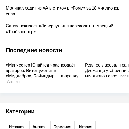
«Ньюкасл» теряет звёзд и Хау: клуб доверили
малоизвестному Яйсле
Молина уходит из «Атлетико» в «Рому» за 18 миллионов
евро
Салах покидает «Ливерпуль» и переходит в турецкий
«Трабзонспор»
Последние новости
«Манчестер Юнайтед» распродаёт
Реал согласовал тра
вратарей: Витек уходит в
Диоманде у «Лейпцига
«Мидлсбро», Байындыр — в аренду
миллионов евро
Испа
Англия
Категории