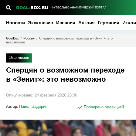
- ФУТБОЛЬНО-АНАЛИТИЧЕСКИЙ ПОРТАЛ
Новости
Эксклюзив
Испания
Англия
Германия
Итали
GoalBox
/
Россия
/
Сперцян о возможном переходе в «Зенит»: это
невозможно
Эксклюзив
Сперцян о возможном переходе
в «Зенит»: это невозможно
Опубликовано:
24 февраля 2026 23:30
Автор:
Павел Задорин
Проверено редакцией