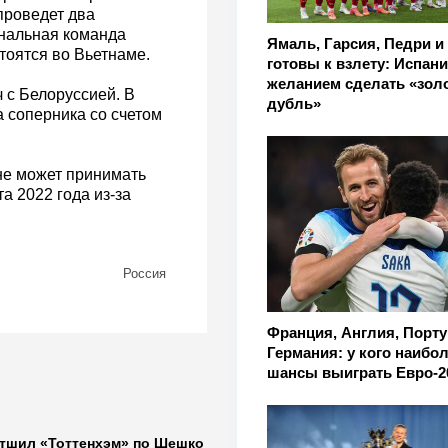
проведет два
нальная команда
Ямаль, Гарсия, Педри и
тоятся во Вьетнаме.
готовы к взлету: Испани
желанием сделать «зол
 с Белоруссией. В
дубль»
 соперника со счетом
не может принимать
а 2022 года из-за
Россия
Франция, Англия, Порту
Германия: у кого наибо
шансы выиграть Евро-2
тшил «Тоттенхэм» по Шешко