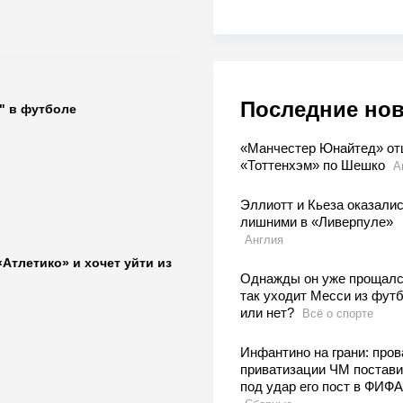
Последние но
а" в футболе
«Манчестер Юнайтед» о
«Тоттенхэм» по Шешко
А
Эллиотт и Кьеза оказали
лишними в «Ливерпуле»
Англия
Атлетико» и хочет уйти из
Однажды он уже прощалс
так уходит Месси из фут
или нет?
Всё о спорте
Инфантино на грани: пров
приватизации ЧМ постав
под удар его пост в ФИФА