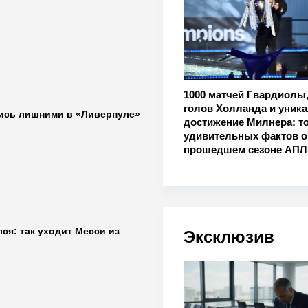
1000 матчей Гвардиолы,
голов Холланда и уник
лись лишними в «Ливерпуле»
достижение Милнера: то
удивительных фактов о
прошедшем сезоне АПЛ
я: так уходит Месси из
Эксклюзив