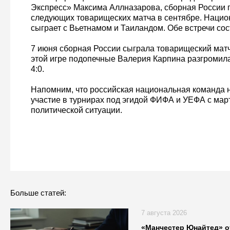
Экспресс» Максима Аллназарова, сборная России 
следующих товарищеских матча в сентябре. Нацио
сыграет с Вьетнамом и Таиландом. Обе встречи сос
7 июня сборная России сыграла товарищеский матч
этой игре подопечные Валерия Карпина разгромила
4:0.
Напомним, что российская национальная команда 
участие в турнирах под эгидой ФИФА и УЕФА с март
политической ситуации.
Больше статей:
7 августа 2026
«Манчестер Юнайтед» о