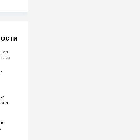
вости
тшил
нглия
сь
я:
бола
ал
ил