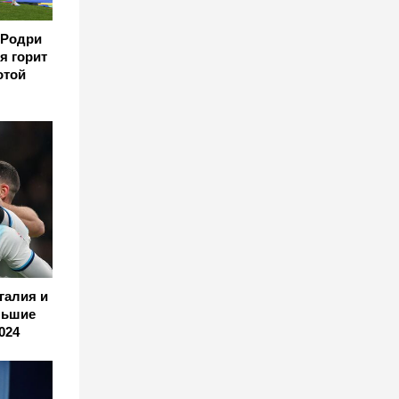
 Родри
я горит
отой
галия и
льшие
024