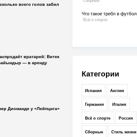
Сборные
сколько всего голов забил
Что такое требл в футбол
Всё о спорте
аспродаёт вратарей: Витек
Байындыр — в аренду
Категории
Испания
Англия
Германия
Италия
фер Диоманде у «Лейпцига»
Всё о спорте
Россия
Сборные
Стиль жизни