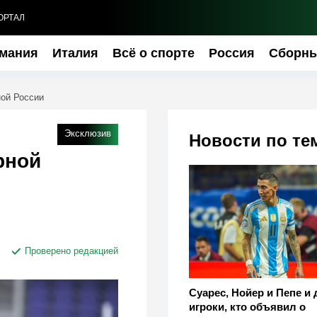
ОРТАЛ
мания
Италия
Всё о спорте
Россия
Сборн
ой России
Эксклюзив
Новости по те
рной
Проверено редакцией
Суарес, Нойер и Пепе и 
игроки, кто объявил о