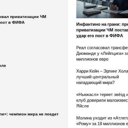
ровал приватизации ЧМ
пост в ФИФА
Инфантино на грани: пр
приватизации ЧМ поста
удар его пост в ФИФА
Реал согласовал трансфе
Диоманде у «Лейпцига» з
миллионов евро
оле
Харри Кейн – Эрлинг Хола
лучший центральный
нападающий мира?
«Ньюкасл» теряет звёзд и
клуб доверили малоизве
Яйсле
и»: чемпион мира не поедет
Молина уходит из «Атлет
«Рому» за 18 миллионов 