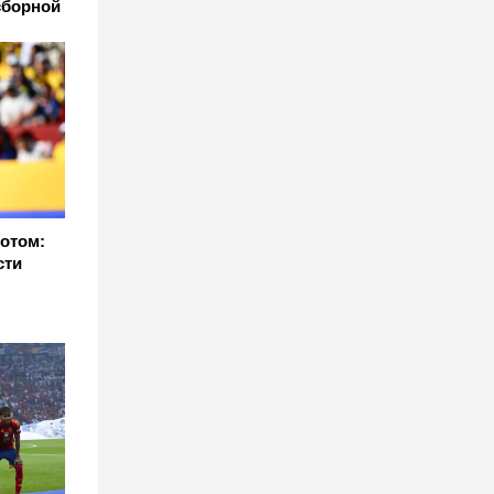
сборной
отом:
сти