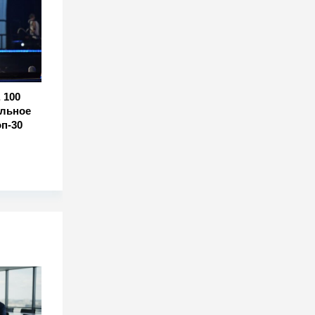
 100
альное
п-30