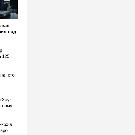
овал
вил под
р
а 125
нд: кто
 Хау:
стному
ико» в
евро