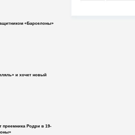
защитником «Барселоны»
иляль» и хочет новый
 преемника Родри в 19-
лоны»