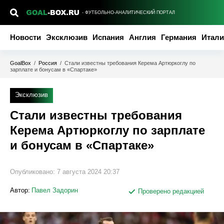
- ФУТБОЛЬНО-АНАЛИТИЧЕСКИЙ ПОРТАЛ
Новости
Эксклюзив
Испания
Англия
Германия
Итали
GoalBox
/
Россия
/
Стали известны требования Керема Артюркоглу по
зарплате и бонусам в «Спартаке»
Эксклюзив
Стали известны требования
Керема Артюркоглу по зарплате
и бонусам в «Спартаке»
Опубликовано:
7 августа 2024 20:37
Автор:
Павел Задорин
Проверено редакцией