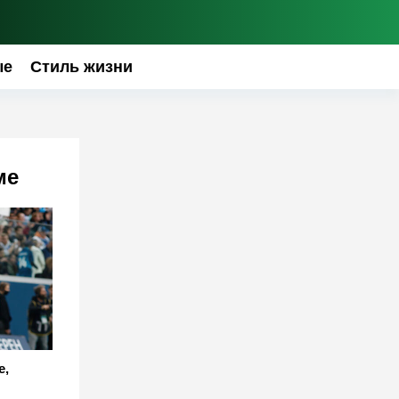
ые
Стиль жизни
ме
е,