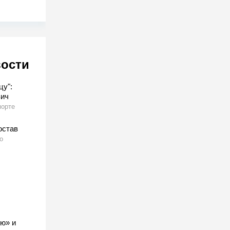
вости
цу":
вич
порте
остав
о
ю» и