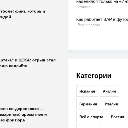
нацелился только на «Ин
Италия
утболе: финт, который
ендой
Как работает ВАР в футб
Всё о спорте
ртака" и ЦСКА: отрыв стал
рию подсчёта
Категории
Испания
Англия
Германия
Италия
феля по-деревенски —
змарином: ароматнее и
Всё о спорте
Россия
 без фритюра