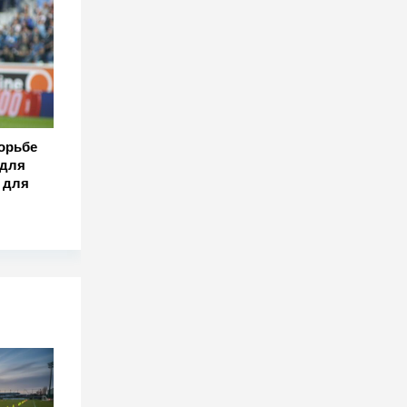
борьбе
 для
 для