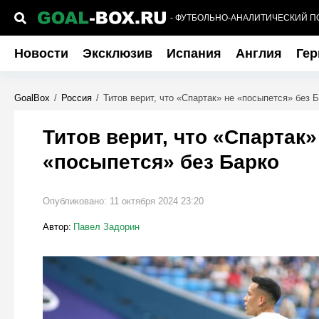
- ФУТБОЛЬНО-АНАЛИТИЧЕСКИЙ П
Новости
Эксклюзив
Испания
Англия
Гер
GoalBox
/
Россия
/
Титов верит, что «Спартак» не «посыпется» без 
Титов верит, что «Спартак»
«посыпется» без Барко
Опубликовано:
11 октября 2024 23:20
Автор:
Павел Задорин