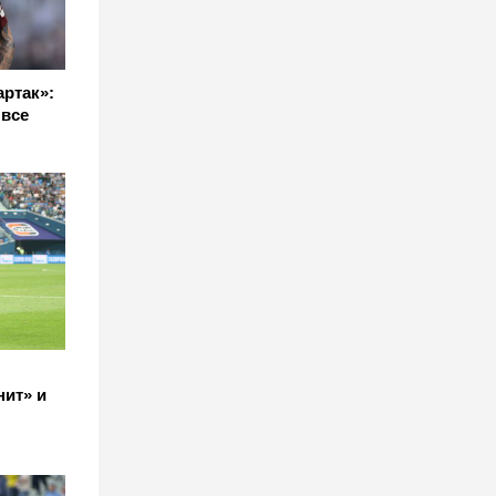
артак»:
 все
нит» и