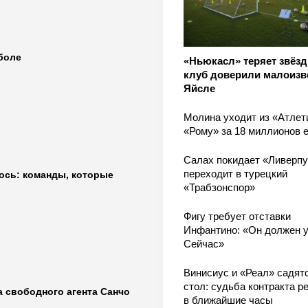
боле
«Ньюкасл» теряет звёзд 
клуб доверили малоизв
Яйсле
Молина уходит из «Атлет
«Рому» за 18 миллионов 
Салах покидает «Ливерпу
переходит в турецкий
ось: команды, которые
«Трабзонспор»
Фигу требует отставки
Инфантино: «Он должен у
Сейчас»
Винисиус и «Реал» садятс
стол: судьба контракта р
 свободного агента Санчо
в ближайшие часы