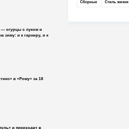
Сборные
Стиль жизни
 — огурцы с луком и
 зиму: и к гарниру, и к
тико» в «Рому» за 18
пуль» и переходит в