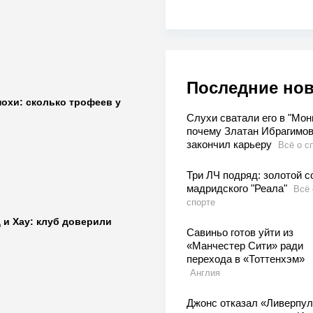
Последние но
похи: сколько трофеев у
Слухи сватали его в "Мон
почему Златан Ибрагимо
закончил карьеру
Всё о с
Три ЛЧ подряд: золотой с
мадридского "Реала"
Всё 
спорте
 и Хау: клуб доверили
Савиньо готов уйти из
«Манчестер Сити» ради
перехода в «Тоттенхэм»
Англия
Джонс отказал «Ливерпул