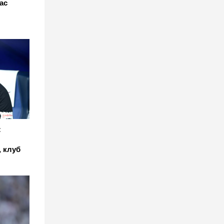
ас
:
 клуб