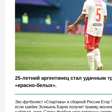
Legion-Media
25-летний аргентинец стал удачным 
«красно-белых».
Экс-футболист «Спартака» и сборной России Егор Т
если хавбек Эсекьель Барок получит травму, моско
набирать очки. Слова футбольного ветерана цитир