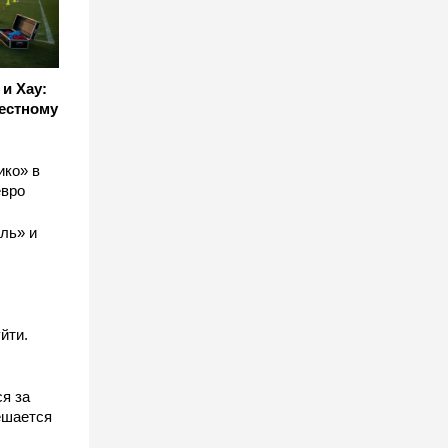
и Хау:
естному
ико» в
евро
ль» и
йти.
я за
ешается