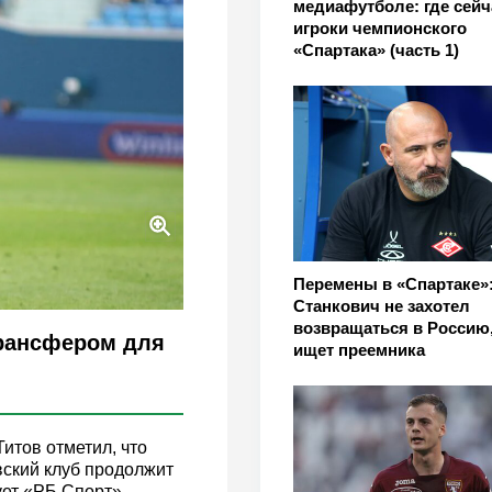
медиафутболе: где сейч
игроки чемпионского
«Спартака» (часть 1)
Перемены в «Спартаке»
Станкович не захотел
возвращаться в Россию,
трансфером для
ищет преемника
итов отметил, что
вский клуб продолжит
ует «РБ Спорт».