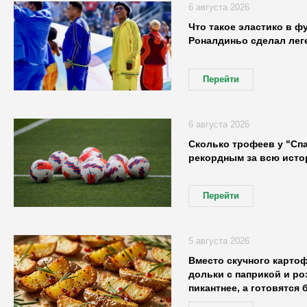
6 августа 2026
Что такое эластико в ф
Роналдиньо сделал лег
Перейти
6 августа 2026
Сколько трофеев у "Спа
рекордным за всю исто
Перейти
5 августа 2026
Вместо скучного карто
дольки с паприкой и ро
пикантнее, а готовятся