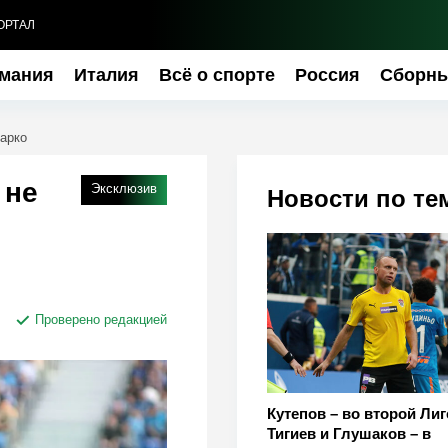
ОРТАЛ
мания
Италия
Всё о спорте
Россия
Сборн
Барко
 не
Эксклюзив
Новости по те
Проверено редакцией
Кутепов – во второй Лиг
Тигиев и Глушаков – в