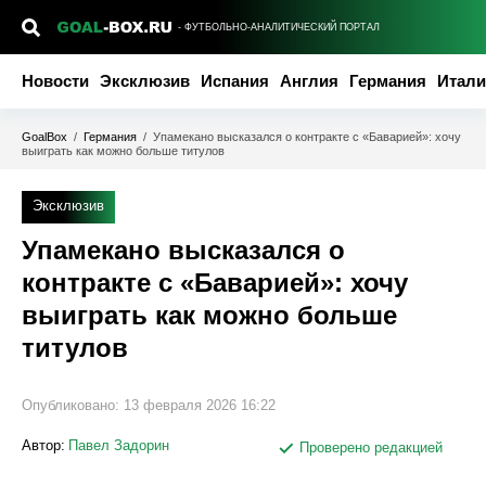
- ФУТБОЛЬНО-АНАЛИТИЧЕСКИЙ ПОРТАЛ
Новости
Эксклюзив
Испания
Англия
Германия
Итали
GoalBox
/
Германия
/
Упамекано высказался о контракте с «Баварией»: хочу
выиграть как можно больше титулов
Эксклюзив
Упамекано высказался о
контракте с «Баварией»: хочу
выиграть как можно больше
титулов
Опубликовано:
13 февраля 2026 16:22
Автор:
Павел Задорин
Проверено редакцией