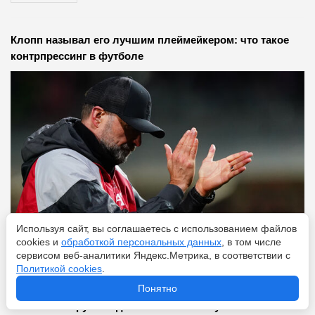
Клопп называл его лучшим плеймейкером: что такое
контрпрессинг в футболе
Используя сайт, вы соглашаетесь с использованием файлов
cookies и
обработкой персональных данных
, в том числе
сервисом веб-аналитики Яндекс.Метрика, в соответствии с
Перейти
9 августа 2026
Политикой cookies
.
Понятно
От 15 тысяч рублей до 285 миллионов у Семака: какая